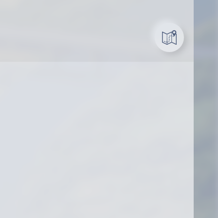
Извещение o результатах проведения
конкурса на выполнение государственного
социального заказа
ров
ческая зона "Могилев"
инвесторов
у
ботки НАН Беларуси
роектов
 ПОТЕНЦИАЛ ОБЛАСТИ
инвестору