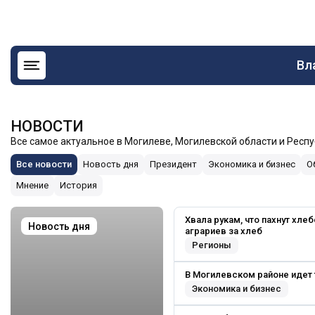
Ос
Вл
на
НОВОСТИ
Все самое актуальное в Могилеве, Могилевской области и Респ
Все новости
Новость дня
Президент
Экономика и бизнес
О
Мнение
История
Хвала рукам, что пахнут хл
Новость дня
аграриев за хлеб
Регионы
В Могилевском районе идет
Экономика и бизнес