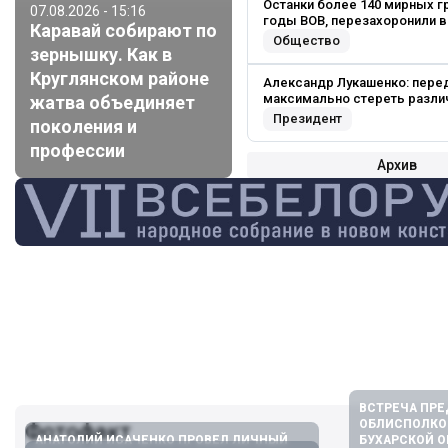
Останки более 140 мирных г
07.08.2026 - 15:16
годы ВОВ, перезахоронили 
Каравай собирают по
Общество
зернышку. Как в
Круглянском районе
Александр Лукашенко: перед
максимально стереть разли
жатва объединяет
Президент
поколения и
профессии
Архив
ВСТРЕЧА ПР
ОБЛИСПОЛКО
Фотофакт
АНАТОЛИЙ ИСАЧЕНКО ПРОВЕЛ ЛИЧНЫЙ
БУХАРСКОЙ О