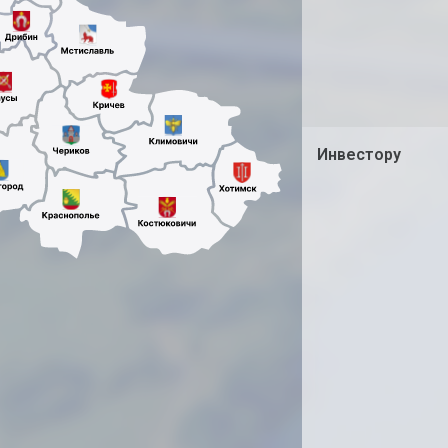
Инвестору
Инновации
Вниманию инвесто
Свободная экономи
Преференции для 
В помощь инвестор
Завершенные разра
Финансирование п
ИНВЕСТИЦИОННЫЙ
Законодательство 