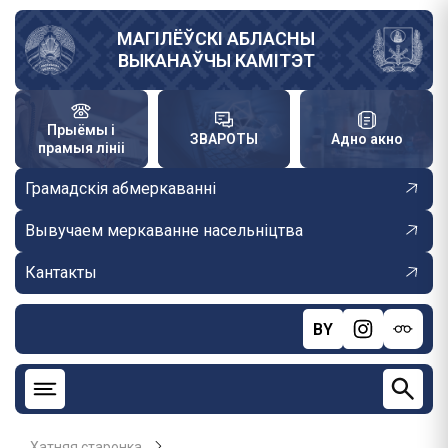
Skip
to
МАГІЛЁЎСКІ АБЛАСНЫ
ВЫКАНАЎЧЫ КАМІТЭТ
main
content
Прыёмы і
ЗВАРОТЫ
Адно акно
прамыя лініі
Грамадскія абмеркаванні
Вывучаем меркаванне насельніцтва
Кантакты
BY
Хатняя старонка