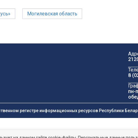
Русь»
Могилевская область
Адр
212
Тел
8 (0
Гра
пн-п
обе
ственном регистре информационных ресурсов Республики Беларус
ьзует на данном сайте cookie-файлы. Персональные данные поль