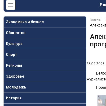
Ос
Вл
на
Главная
Экономика и бизнес
Александ
Общество
Алек
прог
Культура
Спорт
28.02.2023 
Регионы
Белор
Здоровье
журналист
Молодежь
Проек
История