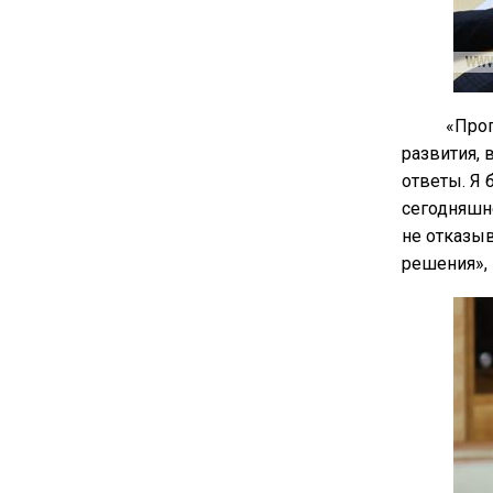
«Прог
развития, 
ответы. Я 
сегодняшне
не отказыв
решения», 