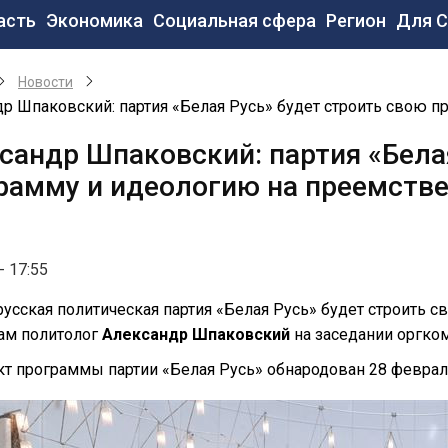
новная
асть
Экономика
Социальная сфера
Регион
Для 
вигация
Новости
р Шпаковский: партия «Белая Русь» будет строить свою 
сандр Шпаковский: партия «Бела
рамму и идеологию на преемств
- 17:55
усская политическая партия «Белая Русь» будет строить 
ам политолог
Александр Шпаковский
на заседании оргком
т программы партии «Белая Русь» обнародован 28 феврал