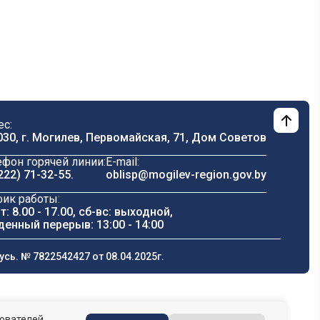
ес:
030, г. Могилев, Первомайская, 71, Дом Cоветов
ефон горячей линии:
E-mail:
222) 71-32-55
.
oblisp@mogilev-region.gov.by
фик работы:
т: 8.00 - 17.00, сб-вс: выходной,
денный перерыв: 13:00 - 14:00
ь. № 7822542427 от 08.04.2025г.
зователей