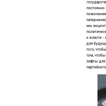
государств
постоянно 
пожелание 
патерналис
мы акценти
политическ
к власти -
для будуще
того, чтоб
том, чтобы
лифты для
партийного