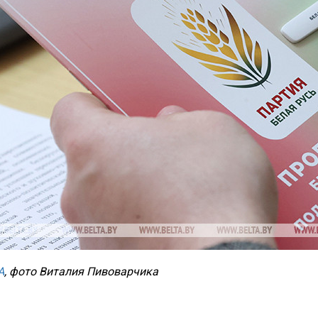
А
, ф
ото Виталия Пивоварчика