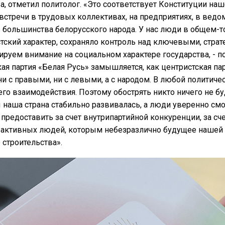
а, отметил политолог. «Это соответствует Конституции на
встречи в трудовых коллективах, на предприятиях, в ведом
большинства белорусского народа. У нас люди в общем-то
тский характер, сохраняло контроль над ключевыми, стра
руем внимание на социальном характере государства, - под
ая партия «Белая Русь» замышляется, как центристская п
 ни с правыми, ни с левыми, а с народом. В любой полити
го взаимодействия. Поэтому обострять никто ничего не буд
ы наша страна стабильно развивалась, а люди уверенно смо
 предоставить за счет внутрипартийной конкуренции, за с
 активных людей, которым небезразлично будущее нашей с
 строительства».