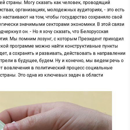
шей страны. Могу сказать как человек, проводящий
ствах, организациях, молодежных аудиториях, - это есть
 настаивают на том, чтобы государство сохраняло свой
тегически значимыми секторами экономики. В этой связи
черкнул он. - Но я хочу сказать, что Белорусская
артия. Мы помним лозунг, с которым Президент приходил
ческой программе можно найти конструктивные пункты
ет, а сохранять и развивать, действовать в направлении
трели в будущее, будем. Ну и конечно, мы ведем речь о
чет вовлечения в политический процесс социальные
траны. Это одна из ключевых задач в области