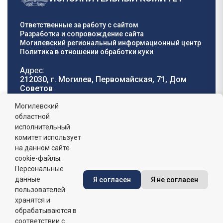
Ответственные за работу с сайтом
Разработка и сопровождение сайта
Могилевский региональный информационный центр
Политика в отношении обработки куки
Адрес:
212030, г. Могилев, Первомайская, 71, Дом
Cоветов
Телефон горячей
E-mail:
Могилевский
линии:
oblisp@mogilev-
областной
8 (0222) 71-32-55
.
region.gov.by
исполнительный
комитет использует
График работы:
на данном сайте
пн-пт: 8.00 - 17.00, сб-вс: выходной,
обеденный перерыв: 13:00 - 14:00
cookie-файлы.
Персональные
данные
Я согласен
Я не согласен
Сайт зарегистрирован в Государственном регистре
информационных ресурсов Республики Беларусь. №
пользователей
7822542427 от 08.04.2025г.
хранятся и
обрабатываются в
соответствии с