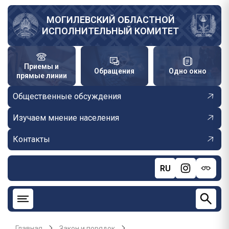
Перейти
к
МОГИЛЕВСКИЙ ОБЛАСТНОЙ
ИСПОЛНИТЕЛЬНЫЙ КОМИТЕТ
основному
содержанию
Приемы и
Обращения
Одно окно
прямые линии
Общественные обсуждения
Изучаем мнение населения
Контакты
RU
Главная
Закон и порядок