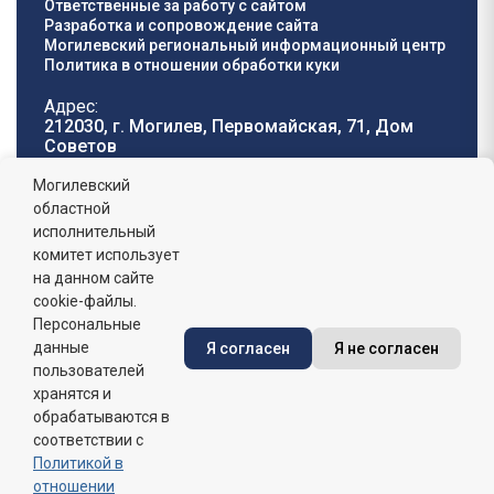
Ответственные за работу с сайтом
Разработка и сопровождение сайта
Могилевский региональный информационный центр
Политика в отношении обработки куки
Адрес:
212030, г. Могилев, Первомайская, 71, Дом
Cоветов
Телефон горячей
E-mail:
Могилевский
линии:
oblisp@mogilev-
областной
8 (0222) 71-32-55
.
region.gov.by
исполнительный
комитет использует
График работы:
на данном сайте
пн-пт: 8.00 - 17.00, сб-вс: выходной,
обеденный перерыв: 13:00 - 14:00
cookie-файлы.
Персональные
данные
Я согласен
Я не согласен
Сайт зарегистрирован в Государственном регистре
информационных ресурсов Республики Беларусь. №
пользователей
7822542427 от 08.04.2025г.
хранятся и
обрабатываются в
соответствии с
Политикой в
отношении