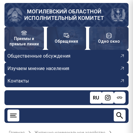
Перейти
к
МОГИЛЕВСКИЙ ОБЛАСТНОЙ
ИСПОЛНИТЕЛЬНЫЙ КОМИТЕТ
основному
содержанию
Приемы и
Обращения
Одно окно
прямые линии
Общественные обсуждения
Изучаем мнение населения
Контакты
RU
Главная
Жилищно-коммунальное хозяйство