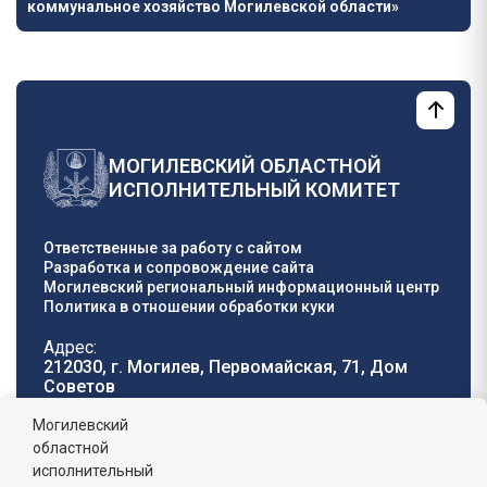
коммунальное хозяйство Могилевской области»
МОГИЛЕВСКИЙ ОБЛАСТНОЙ
ИСПОЛНИТЕЛЬНЫЙ КОМИТЕТ
Ответственные за работу с сайтом
Разработка и сопровождение сайта
Могилевский региональный информационный центр
Политика в отношении обработки куки
Адрес:
212030, г. Могилев, Первомайская, 71, Дом
Cоветов
Телефон горячей
E-mail:
Могилевский
линии:
oblisp@mogilev-
областной
8 (0222) 71-32-55
.
region.gov.by
исполнительный