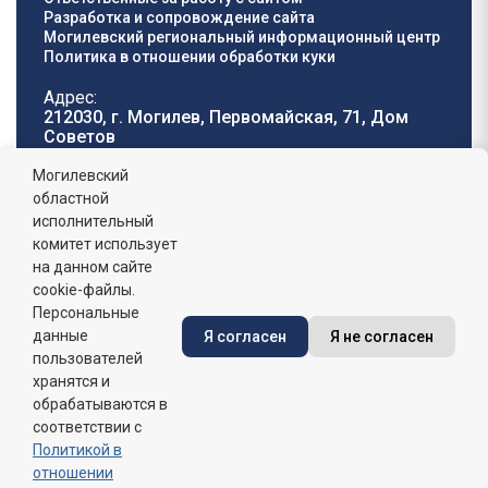
Разработка и сопровождение сайта
Могилевский региональный информационный центр
Политика в отношении обработки куки
Адрес:
212030, г. Могилев, Первомайская, 71, Дом
Cоветов
Телефон горячей
E-mail:
Могилевский
линии:
oblisp@mogilev-
областной
8 (0222) 71-32-55
.
region.gov.by
исполнительный
комитет использует
График работы:
на данном сайте
пн-пт: 8.00 - 17.00, сб-вс: выходной,
обеденный перерыв: 13:00 - 14:00
cookie-файлы.
Персональные
данные
Я согласен
Я не согласен
Сайт зарегистрирован в Государственном регистре
информационных ресурсов Республики Беларусь. №
пользователей
7822542427 от 08.04.2025г.
хранятся и
обрабатываются в
соответствии с
Политикой в
отношении