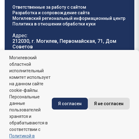
Ответственные за работу с сайтом
Разработка и сопровождение сайта
Могилевский региональный информационный центр
Политика в отношении обработки куки
Адрес:
212030, г. Могилев, Первомайская, 71, Дом
Cоветов
Телефон горячей
E-mail:
Могилевский
линии:
oblisp@mogilev-
областной
8 (0222) 71-32-55
.
region.gov.by
исполнительный
комитет использует
График работы:
на данном сайте
пн-пт: 8.00 - 17.00, сб-вс: выходной,
обеденный перерыв: 13:00 - 14:00
cookie-файлы.
Персональные
данные
Я согласен
Я не согласен
Сайт зарегистрирован в Государственном регистре
информационных ресурсов Республики Беларусь. №
пользователей
7822542427 от 08.04.2025г.
хранятся и
обрабатываются в
соответствии с
Политикой в