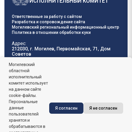
ИСПОЛНИТЕЛЬНЫЙ КОМИТЕТ
Ответственные за работу с сайтом
Разработка и сопровождение сайта
Могилевский региональный информационный центр
Политика в отношении обработки куки
Адрес:
212030, г. Могилев, Первомайская, 71, Дом
Cоветов
Телефон горячей
E-mail:
Могилевский
линии:
oblisp@mogilev-
областной
8 (0222) 71-32-55
.
region.gov.by
исполнительный
комитет использует
График работы:
на данном сайте
пн-пт: 8.00 - 17.00, сб-вс: выходной,
обеденный перерыв: 13:00 - 14:00
cookie-файлы.
Персональные
данные
Я согласен
Я не согласен
Сайт зарегистрирован в Государственном регистре
информационных ресурсов Республики Беларусь. №
пользователей
7822542427 от 08.04.2025г.
хранятся и
обрабатываются в