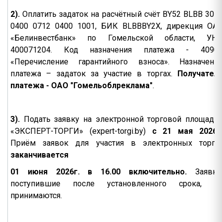
2).
Оплатить задаток на расчётный счёт BY52 BLBB 301
0400 0712 0400 1001, БИК BLBBBY2X, дирекция ОА
«Белинвестбанк» по Гомельской области, УН
400071204. Код назначения платежа - 4090
«Перечисление гарантийного взноса». Назначени
платежа – задаток за участие в торгах.
Получател
платежа - ОАО "Гомельоблреклама"
.
3).
Подать заявку на электронной торговой площадк
«ЭКСПЕРТ-ТОРГИ» (expert-torgi.by)
с 21 мая 2026г
Приём заявок для участия в электронных торга
заканчивается
01 июня 2026г. в 16.00 включительно.
Заявки
поступившие после установленного срока, н
принимаются.