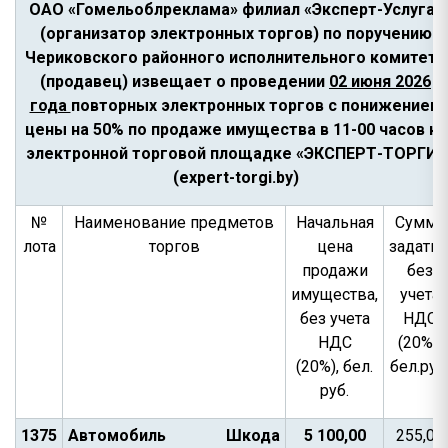
ОАО «Гомельоблреклама» филиал «Эксперт-Услуга»
(организатор электронных торгов) по поручению
Чериковского районного исполнительного комитета
(продавец) извещает о проведении
02 июня 2026
года
повторных электронных торгов с понижением
цены на 50% по продаже имущества в 11-00 часов на
электронной торговой площадке «ЭКСПЕРТ-ТОРГИ»
(expert-torgi.by)
№
Наименование предметов
Начальная
Сумма
лота
торгов
цена
задатка
продажи
без
имущества,
учета
без учета
НДС
НДС
(20%),
(20%), бел.
бел.руб
руб.
1375
Автомобиль Шкода
5 100,00
255,00