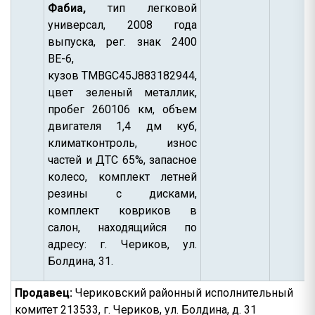
Фабиа,
тип легковой
универсал, 2008 года
выпуска, рег. знак 2400
ВЕ-6,
кузов
TMBGC
45
J
883182944,
цвет зеленый металлик,
пробег 260106 км, объем
двигателя 1,4 дм куб,
климатконтроль, износ
частей и ДТС 65%, запасное
колесо, комплект летней
резины с дисками,
комплект ковриков в
салон, находящийся по
адресу: г. Чериков, ул.
Болдина, 31.
Продавец:
Чериковский районный исполнительный
комитет 213533, г. Чериков, ул. Болдина, д. 31