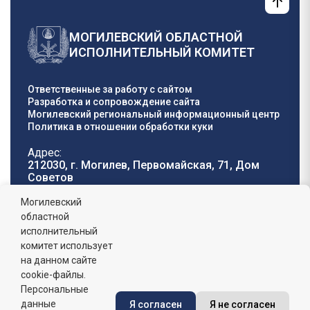
МОГИЛЕВСКИЙ ОБЛАСТНОЙ
ИСПОЛНИТЕЛЬНЫЙ КОМИТЕТ
Ответственные за работу с сайтом
Разработка и сопровождение сайта
Могилевский региональный информационный центр
Политика в отношении обработки куки
Адрес:
212030, г. Могилев, Первомайская, 71, Дом
Cоветов
Телефон горячей
E-mail:
Могилевский
линии:
oblisp@mogilev-
областной
8 (0222) 71-32-55
.
region.gov.by
исполнительный
комитет использует
График работы:
на данном сайте
пн-пт: 8.00 - 17.00, сб-вс: выходной,
обеденный перерыв: 13:00 - 14:00
cookie-файлы.
Персональные
данные
Я согласен
Я не согласен
Сайт зарегистрирован в Государственном регистре