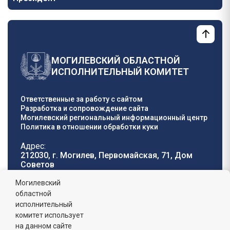
МОГИЛЕВСКИЙ ОБЛАСТНОЙ
ИСПОЛНИТЕЛЬНЫЙ КОМИТЕТ
Ответственные за работу с сайтом
Разработка и сопровождение сайта
Могилевский региональный информационный центр
Политика в отношении обработки куки
Адрес:
212030, г. Могилев, Первомайская, 71, Дом
Cоветов
Телефон горячей
E-mail:
Могилевский
линии:
oblisp@mogilev-
областной
8 (0222) 71-32-55
.
region.gov.by
исполнительный
комитет использует
График работы:
на данном сайте
пн-пт: 8.00 - 17.00, сб-вс: выходной,