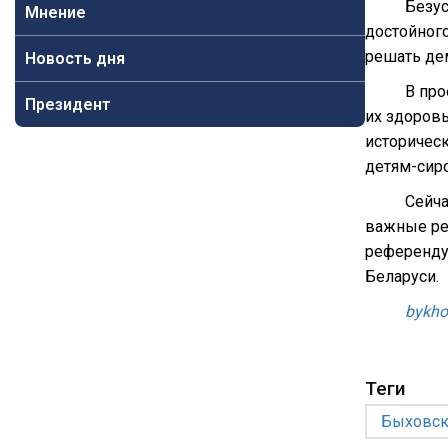
Безус
Мнение
достойного
решать де
Новость дня
В про
Президент
их здоровь
историческ
детям-сиро
Сейча
важные ре
референду
Беларуси.
bykho
Теги
Быховск