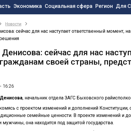
новная
асть
Экономика
Социальная сфера
Регион
Для 
вигация
Новости
исова: сейчас для нас наступает ответственный момент, н
решения
 Денисова: сейчас для нас насту
 гражданам своей страны, предс
- 16:26
 Д
енисова
, начальник отдела ЗАГС Быховского райисполко
комясь с проектом изменений и дополнений Конституции, 
адиционные семейные ценности. В проекте изменений и доп
мужчины, она находится под защитой государства.