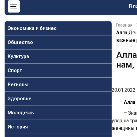
Ос
Вл
на
Главная
Экономика и бизнес
Алла Ден
важные 
Общество
Алла
Культура
нам,
Спорт
Регионы
20.01.2022 
Здоровье
Алла
Молодежь
– Зна
упор на тр
История
женщины и 