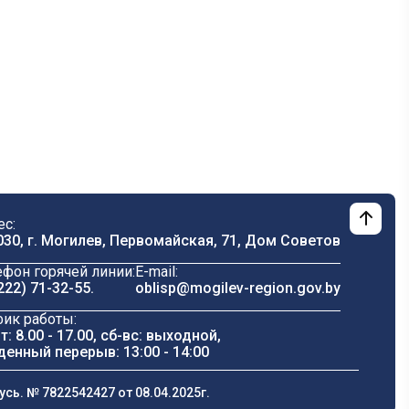
ес:
030, г. Могилев, Первомайская, 71, Дом Cоветов
ефон горячей линии:
E-mail:
222) 71-32-55
.
oblisp@mogilev-region.gov.by
фик работы:
т: 8.00 - 17.00, сб-вс: выходной,
денный перерыв: 13:00 - 14:00
ь. № 7822542427 от 08.04.2025г.