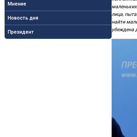
Мнение
маленьких 
лица, пыта
Новость дня
найти мале
убеждена д
Президент