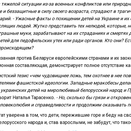
 тяжелой ситуации из-за военных конфликтов или природн
е и беззащитные в силу своего возраста, страдают в траги
рий. - Ужасные факты о похищении детей на Украине и и
ящих людей. Жутко представить тех нелюдей, которые, не
трашные муки, зарабатывают на их страданиях и смертях де
етей для педофильских утех или ради органов. Кто они? Ес
происходящем?
занная против Беларуси европейскими странами и их заок
нная составляющая, демонстрирует полное отсутствие как
истский тезис «чем чудовищнее ложь, тем охотнее в нее п
телями фашистской идеологии. Западные мракобесы делаю
е украинских детей на миролюбивый белорусский народ и
ворит Наталья Тарасенко
. - Но, сколько бы грязи и откров
еловеколюбия и справедливости и продолжим оказывать п
ат уверена в том, что дети, пережившие горе и беду на св
лорусского народа и, став взрослыми, не забудут, что та