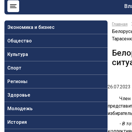
Ос
Вл
на
Главная
Экономика и бизнес
Белорусы
Тарасен
Общество
Бело
Культура
ситу
Спорт
Регионы
26.07.2023 
Здоровье
Член
представи
Молодежь
избиратель
История
- В т
коллективн