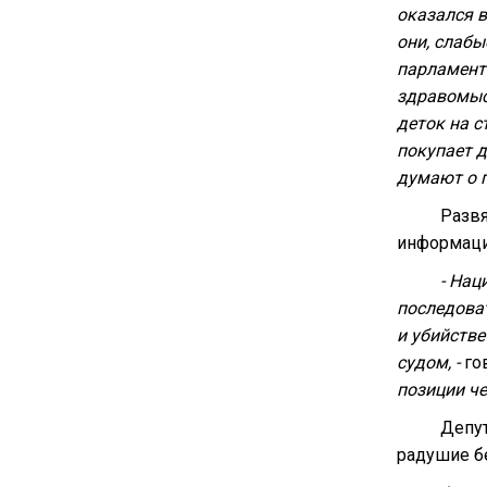
оказался в
они, слабы
парламента
здравомысл
деток на с
покупает д
думают о 
Развя
информацио
- Нац
последова
и убийств
судом, -
го
позиции ч
Депут
радушие бе