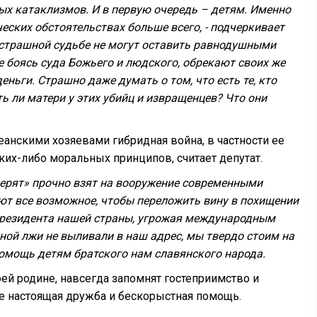
ых катаклизмов. И в первую очередь – детям. Именно
ческих обстоятельствах больше всего, - подчеркивает
х страшной судьбе не могут оставить равнодушными
 боясь суда Божьего и людского, обрекают своих же
ньги. Страшно даже думать о том, что есть те, кто
ть ли матери у этих убийц и извращенцев? Что они
еанскими хозяевами гибридная война, в частности ее
их-либо моральных принципов, считает депутат.
оверят» прочно взят на вооружение современными
т все возможное, чтобы переложить вину в похищении
 Президента нашей страны, угрожая международным
енной лжи не выливали в наш адрес, мы твердо стоим на
омощь детям братского нам славянского народа.
оей родине, навсегда запомнят гостеприимство и
кое настоящая дружба и бескорыстная помощь.