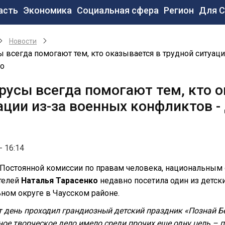
новная
асть
Экономика
Социальная сфера
Регион
Для 
вигация
Новости
 всегда помогают тем, кто оказывается в трудной ситуаци
ко
русы всегда помогают тем, кто о
ации из-за военных конфликтов -
- 16:14
 Постоянной комиссии по правам человека, национальным
телей
Наталья Тарасенко
недавно посетила один из детск
ном округе в Чаусском районе.
от день проходил грандиозный детский праздник «Познай Б
ое творческое дело имело среди прочих еще одну цель – 