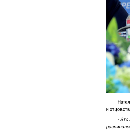
Натал
и отцовств
- Это
развивался