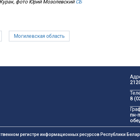
 Курак, фото Юрий Мозолевский
СБ
Могилевская область
Адр
212
Тел
8 (0
Гра
пн-п
обе
ственном регистре информационных ресурсов Республики Беларус