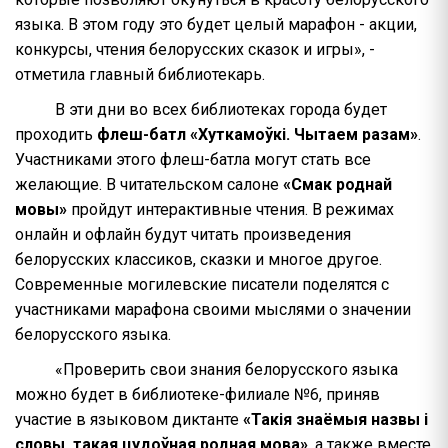
языка. В этом году это будет целый марафон - акции,
конкурсы, чтения белорусских сказок и игры», -
отметила главный библиотекарь.
В эти дни во всех библиотеках города будет
проходить
флеш-батл «Хуткамоўкі. Чытаем разам»
.
Участниками этого флеш-батла могут стать все
желающие. В читательском салоне
«Смак роднай
мовы»
пройдут интерактивные чтения. В режимах
онлайн и офлайн будут читать произведения
белорусских классиков, сказки и многое другое.
Современные могилевские писатели поделятся с
участниками марафона своими мыслями о значении
белорусского языка.
«Проверить свои знания белорусского языка
можно будет в библиотеке-филиале №6, приняв
участие в языковом диктанте
«Такія знаёмыя назвы і
словы, такая цудоўная родная мова»
, а также вместе