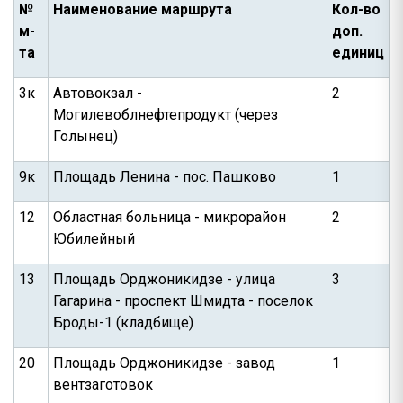
№
Наименование маршрута
Кол-во
м-
доп.
та
единиц
3к
Автовокзал -
2
Могилевоблнефтепродукт (через
Голынец)
9к
Площадь Ленина - пос. Пашково
1
12
Областная больница - микрорайон
2
Юбилейный
13
Площадь Орджоникидзе - улица
3
Гагарина - проспект Шмидта - поселок
Броды-1 (кладбище)
20
Площадь Орджоникидзе - завод
1
вентзаготовок