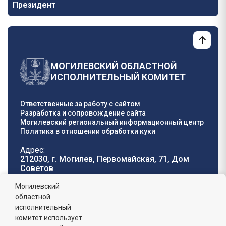
Президент
МОГИЛЕВСКИЙ ОБЛАСТНОЙ
ИСПОЛНИТЕЛЬНЫЙ КОМИТЕТ
Ответственные за работу с сайтом
Разработка и сопровождение сайта
Могилевский региональный информационный центр
Политика в отношении обработки куки
Адрес:
212030, г. Могилев, Первомайская, 71, Дом
Cоветов
Телефон горячей
E-mail:
Могилевский
линии:
oblisp@mogilev-
областной
8 (0222) 71-32-55
.
region.gov.by
исполнительный
комитет использует
График работы: