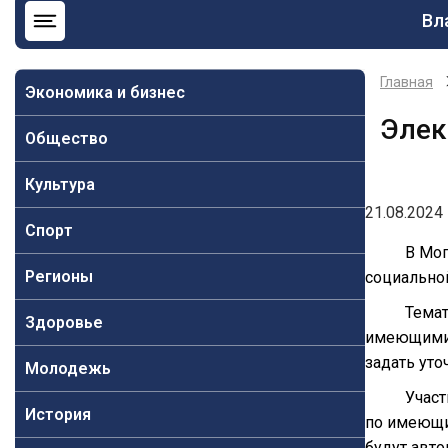
Ос
Вл
на
Главная
Экономика и бизнес
Элек
Общество
Культура
21.08.2024 
Спорт
В Мог
Регионы
социально
Темат
Здоровье
имеющимис
задать ут
Молодежь
Участ
История
по имеющим
будут авто