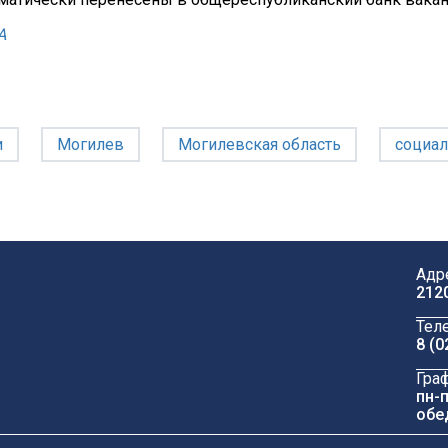
А
и
Могилев
Могилевская область
социал
Адр
212
Тел
8 (0
Гра
пн-п
обе