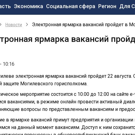
новная
асть
Экономика
Социальная сфера
Регион
Для 
вигация
Электронная ярмарка вакансий пройдет в Мо
Новости
тронная ярмарка вакансий пройд
- 10:16
илеве электронная ярмарка вакансий пройдет 22 августа. О
й защите Могилевского горисполкома.
ическое мероприятие состоится с 10.00 до 12.00 на сайте 
я вакансиями, в режиме онлайн провести активный диалог
очняющие вопросы по представленным вакансиям и предос
ие в ярмарке вакансий примут предприятия и организаци
ся на данный момент вакансиям. Доступ к ним сохранится
матически перенесены в общереспубликанский банк ваканс