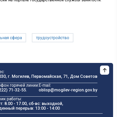
ьная сфера
трудоустройство
ес:
030, г. Могилев, Первомайская, 71, Дом Cоветов
ефон горячей линии:
E-mail:
222) 71-32-55
.
oblisp@mogilev-region.gov.by
фик работы:
т: 8.00 - 17.00, сб-вс: выходной,
денный перерыв: 13:00 - 14:00