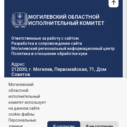
МОГИЛЕВСКИЙ ОБЛАСТНОЙ
ИСПОЛНИТЕЛЬНЫЙ КОМИТЕТ
Ответственные за работу с сайтом
Разработка и сопровождение сайта
Могилевский региональный информационный центр
Политика в отношении обработки куки
Адрес:
212030, г. Могилев, Первомайская, 71, Дом
Cоветов
Телефон горячей
E-mail:
Могилевский
линии:
oblisp@mogilev-
областной
8 (0222) 71-32-55
.
region.gov.by
исполнительный
комитет использует
График работы:
на данном сайте
пн-пт: 8.00 - 17.00, сб-вс: выходной,
обеденный перерыв: 13:00 - 14:00
cookie-файлы.
Персональные
данные
Я согласен
Я не согласен
Сайт зарегистрирован в Государственном регистре