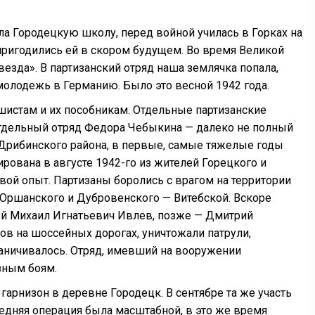
 Городецкую школу, перед войной училась в Горках на
ригодились ей в скором будущем. Во время Великой
езда». В партизанский отряд наша землячка попала,
 молодежь в Германию. Было это весной 1942 года.
шистам и их пособникам. Отдельные партизанские
 отдельный отряд Федора Чебыкина — далеко не полный
 Дрибинского района, в первые, самые тяжелые годы
ирована в августе 1942-го из жителей Горецкого и
ой опыт. Партизаны боролись с врагом на территории
 Оршанского и Дубровенского — Витебской. Вскоре
дой Михаил Игнатьевич Ивлев, позже — Дмитрий
в на шоссейных дорогах, уничтожали патрули,
аничивалось. Отряд, имевший на вооружении
зным боям.
гарнизон в деревне Городецк. В сентябре та же участь
ледняя операция была масштабной, в это же время