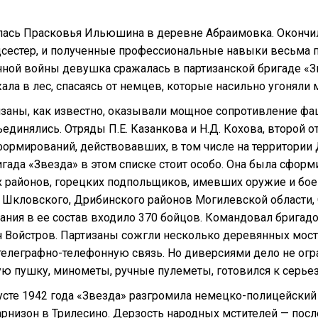
ась Прасковья Ильюшина в деревне Абраимовка. Окончила
дсестер, и полученные профессиональные навыки весьма п
ной войны девушка сражалась в партизанской бригаде «Зв
ала в лес, спасаясь от немцев, которые насильно угоняли
заны, как известно, оказывали мощное сопротивление фа
единялись. Отряды П.Е. Казанкова и Н.Д. Кохова, второй
формирований, действовавших, в том числе на территории
гада «Звезда» в этом списке стоит особо. Она была сформ
 районов, горецких подпольщиков, имевших оружие и боев
, Шкловского, Дрибинского районов Могилевской области,
дания в ее состав входило 370 бойцов. Командовал брига
 Войстров. Партизаны сожгли несколько деревянных мосто
телеграфно-телефонную связь. Но диверсиями дело не огр
ую пушку, минометы, ручные пулеметы, готовился к серье
усте 1942 года «Звезда» разгромила немецко-полицейский 
арнизон в Трилесино. Дерзость народных мстителей — пос