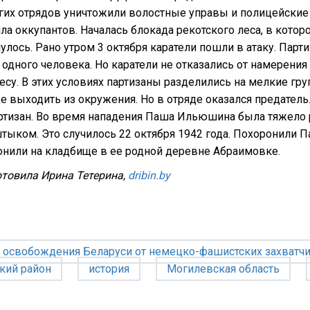
их отрядов уничтожили волостные управы и полицейские у
а оккупантов. Началась блокада рекотского леса, в котор
улось. Рано утром 3 октября каратели пошли в атаку. Парт
 одного человека. Но каратели не отказались от намерени
есу. В этих условиях партизаны разделились на мелкие гру
 выходить из окружения. Но в отряде оказался предатель.
ртизан. Во время нападения Паша Ильюшина была тяжело р
ыком. Это случилось 22 октября 1942 года. Похоронили Па
онили на кладбище в ее родной деревне Абраимовке.
товила Ирина Тетерина,
dribin.by
е освобождения Беларуси от немецко-фашистских захватч
кий район
история
Могилевская область