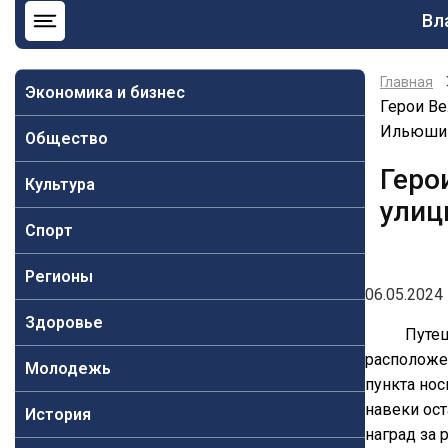
Ос
Вл
на
Главная
Экономика и бизнес
Герои Ве
Ильюши
Общество
Геро
Культура
улиц
Спорт
Регионы
06.05.2024 
Здоровье
Путеш
расположе
Молодежь
пункта нос
навеки ост
История
наград за 