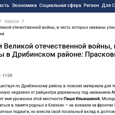
новная
асть
Экономика
Социальная сфера
Регион
Для 
вигация
Новости
ликой отечественной войны, в честь которых названы ул
на
и Великой отечественной войны, 
ы в Дрибинском районе: Праско
- 11:09
ествуя по Дрибинскому району в поисках материала для те
нную недалеко от райцентра деревеньку под названием А
ит имя уроженки этой местности
Паши Ильюшиной.
Молоде
аться в памяти родных и близких — не воевала на фронтах
ратные подвиги, но внесла свой посильный вклад в долго