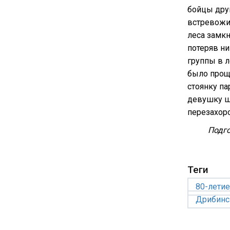
бойцы друг
встревожил
леса замкн
потеряв ни
группы в л
было проще
стоянку па
девушку шт
перезахор
Подго
Теги
80-лети
Дрибинс