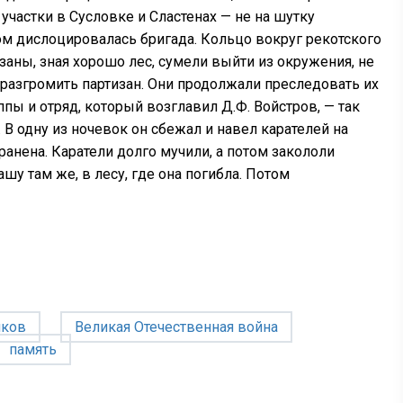
частки в Сусловке и Сластенах — не на шутку
ом дислоцировалась бригада. Кольцо вокруг рекотского
изаны, зная хорошо лес, сумели выйти из окружения, не
я разгромить партизан. Они продолжали преследовать их
ппы и отряд, который возглавил Д.Ф. Войстров, — так
 В одну из ночевок он сбежал и навел карателей на
анена. Каратели долго мучили, а потом закололи
шу там же, в лесу, где она погибла. Потом
иков
Великая Отечественная война
память