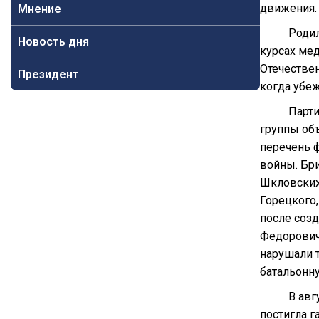
движения.
Мнение
Родил
Новость дня
курсах ме
Отечествен
Президент
когда убеж
Парти
группы объ
перечень 
войны. Бри
Шкловских
Горецкого
после соз
Федорович
нарушали 
батальонн
В авг
постигла г