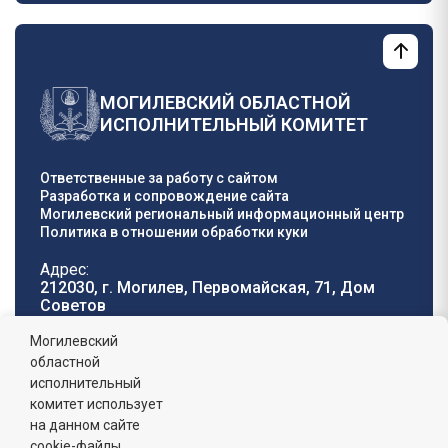
МОГИЛЕВСКИЙ ОБЛАСТНОЙ
ИСПОЛНИТЕЛЬНЫЙ КОМИТЕТ
Ответственные за работу с сайтом
Разработка и сопровождение сайта
Могилевский региональный информационный центр
Политика в отношении обработки куки
Адрес:
212030, г. Могилев, Первомайская, 71, Дом
Cоветов
Телефон горячей
E-mail:
Могилевский
линии:
oblisp@mogilev-
областной
8 (0222) 71-32-55
.
region.gov.by
исполнительный
комитет использует
График работы:
на данном сайте
пн-пт: 8.00 - 17.00, сб-вс: выходной,
обеденный перерыв: 13:00 - 14:00
cookie-файлы.