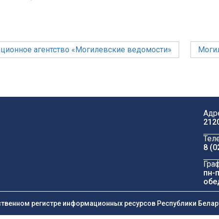
ционное агентство «Могилевские ведомости»
Могил
Адр
212
Тел
8 (0
Гра
пн-п
обе
ственном регистре информационных ресурсов Республики Беларус