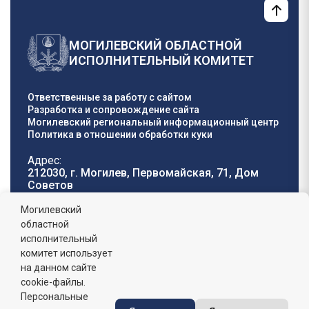
МОГИЛЕВСКИЙ ОБЛАСТНОЙ
ИСПОЛНИТЕЛЬНЫЙ КОМИТЕТ
Ответственные за работу с сайтом
Разработка и сопровождение сайта
Могилевский региональный информационный центр
Политика в отношении обработки куки
Адрес:
212030, г. Могилев, Первомайская, 71, Дом
Cоветов
Телефон горячей
E-mail:
Могилевский
линии:
oblisp@mogilev-
областной
8 (0222) 71-32-55
.
region.gov.by
исполнительный
комитет использует
График работы:
на данном сайте
пн-пт: 8.00 - 17.00, сб-вс: выходной,
обеденный перерыв: 13:00 - 14:00
cookie-файлы.
Персональные