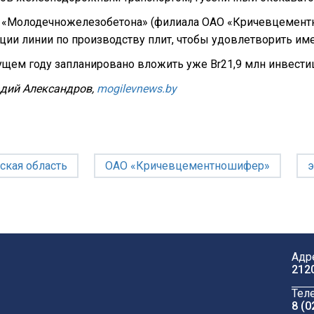
я «Молодечножелезобетона» (филиала ОАО «Кричевцемент
ции линии по производству плит, чтобы удовлетворить и
ущем году запланировано вложить уже Br21,9 млн инвестиц
адий Александров,
mogilevnews.by
ская область
ОАО «Кричевцементношифер»
Адр
212
Тел
8 (0