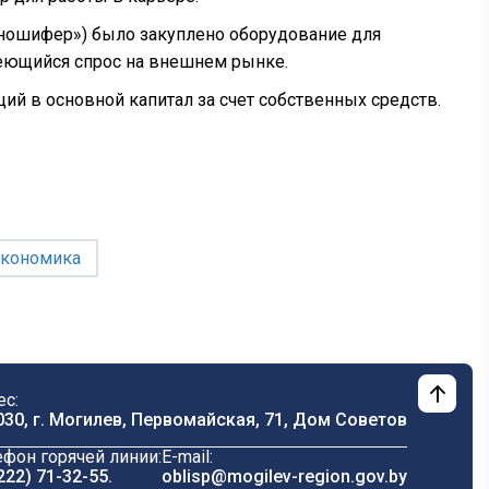
ношифер») было закуплено оборудование для
меющийся спрос на внешнем рынке.
ий в основной капитал за счет собственных средств.
экономика
ес:
030, г. Могилев, Первомайская, 71, Дом Cоветов
ефон горячей линии:
E-mail:
222) 71-32-55
.
oblisp@mogilev-region.gov.by