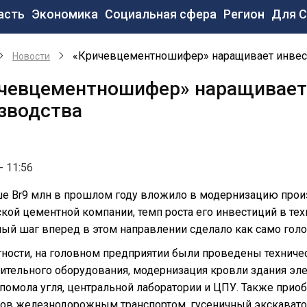
новная
асть
Экономика
Социальная сфера
Регион
Для 
вигация
«Кричевцементношифер» наращивает инвес
Новости
чевцементношифер» наращивает
зводства
- 11:56
е Br9 млн в прошлом году вложило в модернизацию прои
кой цементной компании, темп роста его инвестиций в те
ый шаг вперед в этом направлении сделало как само голо
тности, на головном предприятии были проведены техниче
ительного оборудования, модернизация кровли здания эл
 помола угля, центральной лаборатории и ЦПУ. Также при
лов железнодорожным транспортом, гусеничный экскаватор