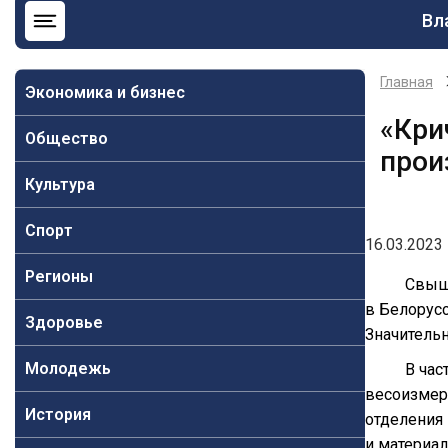
Ос
Вл
на
Главная
Экономика и бизнес
«Кри
Общество
прои
Культура
Спорт
16.03.2023 
Регионы
Свыш
в Белорусс
Здоровье
Значительн
Молодежь
В час
весоизмер
История
отделения
и материа