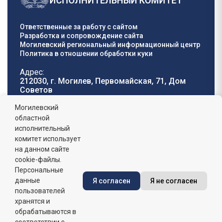
ИСПОЛНИТЕЛЬНЫЙ КОМИТЕТ
Ответственные за работу с сайтом
Разработка и сопровождение сайта
Могилевский региональный информационный центр
Политика в отношении обработки куки
Адрес:
212030, г. Могилев, Первомайская, 71, Дом
Cоветов
Телефон горячей
E-mail:
Могилевский
линии:
oblisp@mogilev-
областной
8 (0222) 71-32-55
.
region.gov.by
исполнительный
комитет использует
График работы:
на данном сайте
пн-пт: 8.00 - 17.00, сб-вс: выходной,
обеденный перерыв: 13:00 - 14:00
cookie-файлы.
Персональные
данные
Я согласен
Я не согласен
Сайт зарегистрирован в Государственном регистре
информационных ресурсов Республики Беларусь. №
пользователей
7822542427 от 08.04.2025г.
хранятся и
обрабатываются в