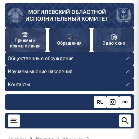
Перейти
к
МОГИЛЕВСКИЙ ОБЛАСТНОЙ
ИСПОЛНИТЕЛЬНЫЙ КОМИТЕТ
основному
содержанию
Приемы и
Обращения
Одно окно
прямые линии
Общественные обсуждения
Изучаем мнение населения
Контакты
RU
Главная
Новости
Культура