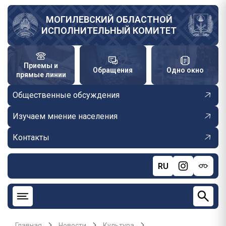
Перейти
к
МОГИЛЕВСКИЙ ОБЛАСТНОЙ
ИСПОЛНИТЕЛЬНЫЙ КОМИТЕТ
основному
содержанию
Приемы и
Обращения
Одно окно
прямые линии
Общественные обсуждения
Изучаем мнение населения
Контакты
RU
Главная
Новости
Культура