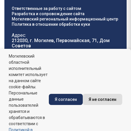
Ответственные за работу с сайтом
Разработка и сопровождение сайта
Могилевский региональный информационный центр
Политика в отношении обработки куки
Адрес:
212030, г. Могилев, Первомайская, 71, Дом
Cоветов
Телефон горячей
E-mail:
Могилевский
линии:
oblisp@mogilev-
областной
8 (0222) 71-32-55
.
region.gov.by
исполнительный
комитет использует
График работы:
на данном сайте
пн-пт: 8.00 - 17.00, сб-вс: выходной,
обеденный перерыв: 13:00 - 14:00
cookie-файлы.
Персональные
данные
Я согласен
Я не согласен
Сайт зарегистрирован в Государственном регистре
информационных ресурсов Республики Беларусь. №
пользователей
7822542427 от 08.04.2025г.
хранятся и
обрабатываются в
соответствии с
Политикой в