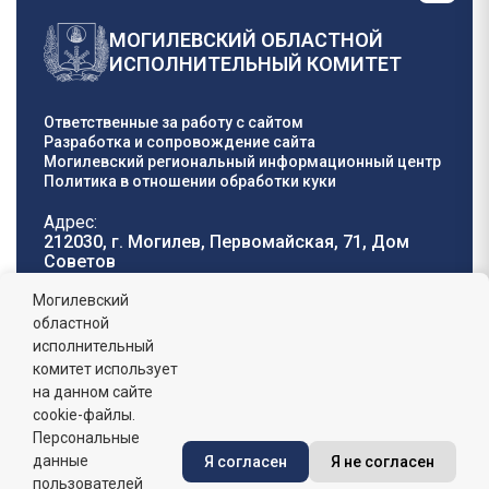
МОГИЛЕВСКИЙ ОБЛАСТНОЙ
ИСПОЛНИТЕЛЬНЫЙ КОМИТЕТ
Ответственные за работу с сайтом
Разработка и сопровождение сайта
Могилевский региональный информационный центр
Политика в отношении обработки куки
Адрес:
212030, г. Могилев, Первомайская, 71, Дом
Cоветов
Телефон горячей
E-mail:
Могилевский
линии:
oblisp@mogilev-
областной
8 (0222) 71-32-55
.
region.gov.by
исполнительный
комитет использует
График работы:
на данном сайте
пн-пт: 8.00 - 17.00, сб-вс: выходной,
обеденный перерыв: 13:00 - 14:00
cookie-файлы.
Персональные
данные
Я согласен
Я не согласен
Сайт зарегистрирован в Государственном регистре
информационных ресурсов Республики Беларусь. №
пользователей