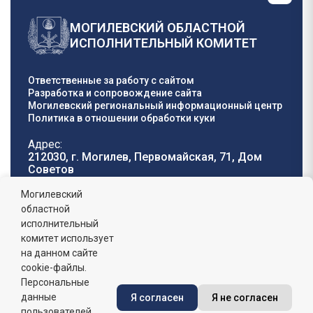
МОГИЛЕВСКИЙ ОБЛАСТНОЙ
ИСПОЛНИТЕЛЬНЫЙ КОМИТЕТ
Ответственные за работу с сайтом
Разработка и сопровождение сайта
Могилевский региональный информационный центр
Политика в отношении обработки куки
Адрес:
212030, г. Могилев, Первомайская, 71, Дом
Cоветов
Телефон горячей
E-mail:
Могилевский
линии:
oblisp@mogilev-
областной
8 (0222) 71-32-55
.
region.gov.by
исполнительный
комитет использует
График работы:
на данном сайте
пн-пт: 8.00 - 17.00, сб-вс: выходной,
обеденный перерыв: 13:00 - 14:00
cookie-файлы.
Персональные
данные
Я согласен
Я не согласен
Сайт зарегистрирован в Государственном регистре
информационных ресурсов Республики Беларусь. №
пользователей