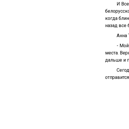
И Все
белорусско
когда блин
назад все 
Анна 
- Мой
места. Вер
дальше и п
Сегод
отправитс