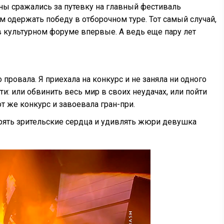
аны сражались за путевку на главный фестиваль
м одержать победу в отборочном туре. Тот самый случай,
в культурном форуме впервые. А ведь еще пару лет
провала. Я приехала на конкурс и не заняла ни одного
ти: или обвинить весь мир в своих неудачах, или пойти
от же конкурс и завоевала гран-при.
орять зрительские сердца и удивлять жюри девушка