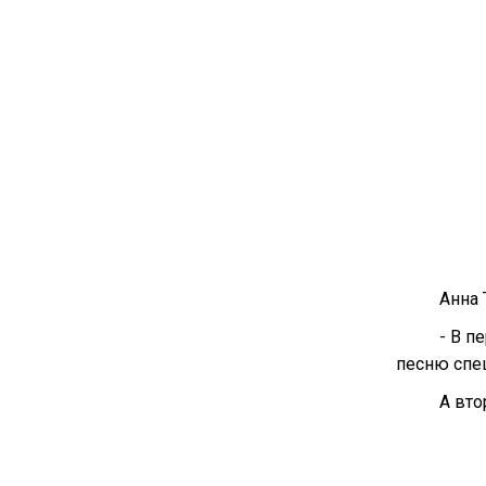
Анна 
- В п
песню спе
А вто