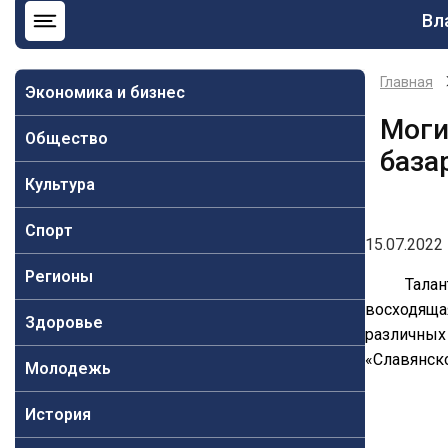
Ос
Вл
на
Главная
Экономика и бизнес
Моги
Общество
база
Культура
Спорт
15.07.2022 
Регионы
Талан
восходяща
Здоровье
различных 
«Славянско
Молодежь
История