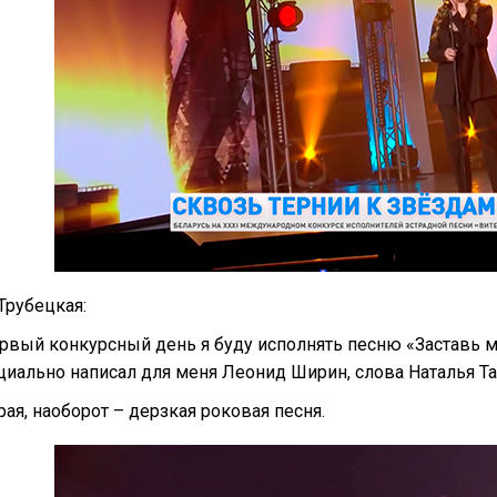
Трубецкая:
ервый конкурсный день я буду исполнять песню «Заставь м
циально написал для меня Леонид Ширин, слова Наталья Т
рая, наоборот – дерзкая роковая песня.