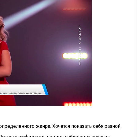
 определенного жанра. Хочется показать себя разной.
 Летнего амфитеатра певица собирается показать