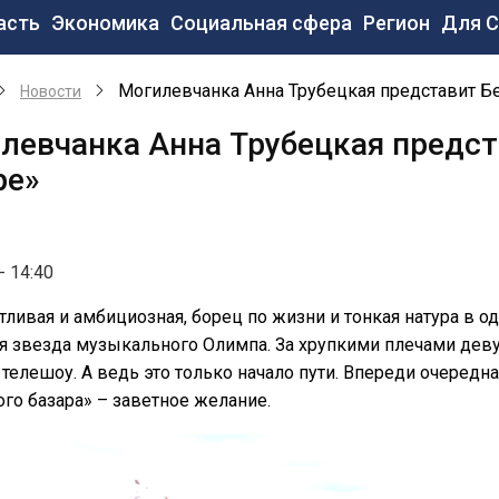
новная
асть
Экономика
Социальная сфера
Регион
Для 
вигация
Могилевчанка Анна Трубецкая представит Б
Новости
левчанка Анна Трубецкая предст
ре»
- 14:40
тливая и амбициозная, борец по жизни и тонкая натура в 
я звезда музыкального Олимпа. За хрупкими плечами деву
телешоу. А ведь это только начало пути. Впереди очередна
го базара» – заветное желание.