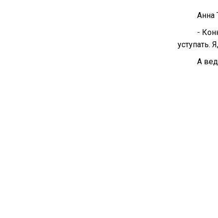
Анна 
- Кон
уступать. 
А вед