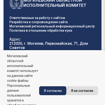
МОГИЛЕВСКИЙ ОБЛАСТНОЙ
ИСПОЛНИТЕЛЬНЫЙ КОМИТЕТ
Ответственные за работу с сайтом
Разработка и сопровождение сайта
Могилевский региональный информационный центр
Политика в отношении обработки куки
Адрес:
212030, г. Могилев, Первомайская, 71, Дом
Cоветов
Телефон горячей
E-mail:
Могилевский
линии:
oblisp@mogilev-
областной
8 (0222) 71-32-55
.
region.gov.by
исполнительный
комитет использует
График работы:
на данном сайте
пн-пт: 8.00 - 17.00, сб-вс: выходной,
обеденный перерыв: 13:00 - 14:00
cookie-файлы.
Персональные
данные
Я согласен
Я не согласен
Сайт зарегистрирован в Государственном регистре
информационных ресурсов Республики Беларусь. №
пользователей
7822542427 от 08.04.2025г.
хранятся и