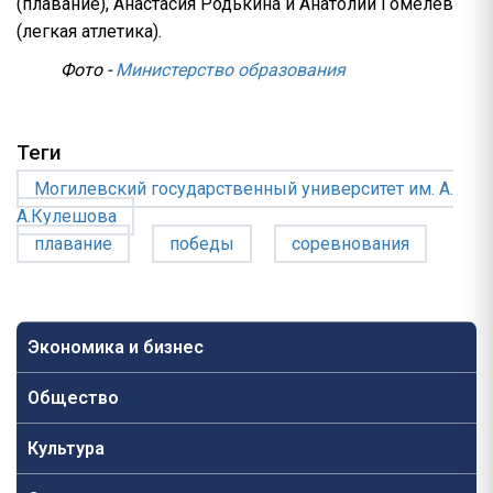
(плавание), Анастасия Родькина и Анатолий Гомелев
(легкая атлетика).
Фото -
Министерство образования
Теги
Могилевский государственный университет им. А.
А.Кулешова
плавание
победы
соревнования
Экономика и бизнес
Общество
Культура