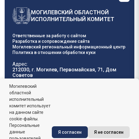
МОГИЛЕВСКИЙ ОБЛАСТНОЙ
ИСПОЛНИТЕЛЬНЫЙ КОМИТЕТ
Ответственные за работу с сайтом
Разработка и сопровождение сайта
Могилевский региональный информационный центр
Политика в отношении обработки куки
Адрес:
212030, г. Могилев, Первомайская, 71, Дом
Cоветов
Телефон горячей
E-mail:
Могилевский
линии:
oblisp@mogilev-
областной
8 (0222) 71-32-55
.
region.gov.by
исполнительный
комитет использует
График работы:
на данном сайте
пн-пт: 8.00 - 17.00, сб-вс: выходной,
обеденный перерыв: 13:00 - 14:00
cookie-файлы.
Персональные
данные
Я согласен
Я не согласен
Сайт зарегистрирован в Государственном регистре
информационных ресурсов Республики Беларусь. №
пользователей