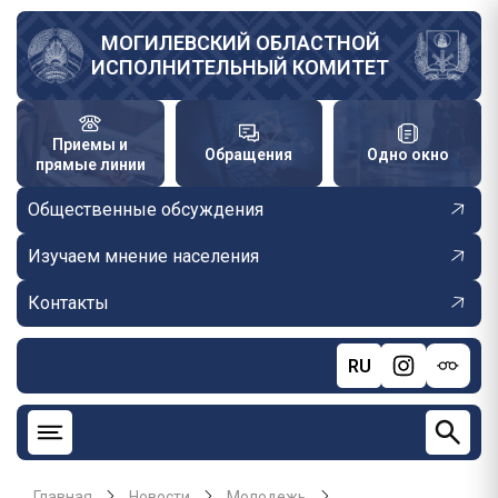
Перейти
к
МОГИЛЕВСКИЙ ОБЛАСТНОЙ
ИСПОЛНИТЕЛЬНЫЙ КОМИТЕТ
основному
содержанию
Приемы и
Обращения
Одно окно
прямые линии
Общественные обсуждения
Изучаем мнение населения
Контакты
RU
Главная
Новости
Молодежь