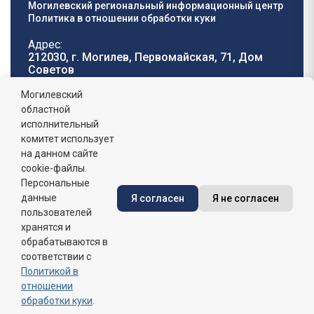
Могилевский региональный информационный центр
Политика в отношении обработки куки
Адрес:
212030, г. Могилев, Первомайская, 71, Дом
Cоветов
Телефон горячей
E-mail:
Могилевский
линии:
oblisp@mogilev-
областной
8 (0222) 71-32-55
.
region.gov.by
исполнительный
комитет использует
График работы:
на данном сайте
пн-пт: 8.00 - 17.00, сб-вс: выходной,
обеденный перерыв: 13:00 - 14:00
cookie-файлы.
Персональные
данные
Я согласен
Я не согласен
Сайт зарегистрирован в Государственном регистре
информационных ресурсов Республики Беларусь. №
пользователей
7822542427 от 08.04.2025г.
хранятся и
обрабатываются в
соответствии с
Политикой в
отношении
обработки куки
.