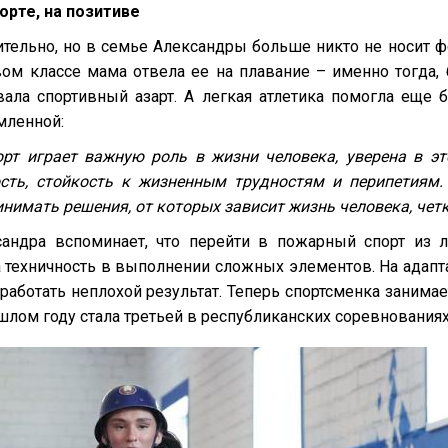
орте, на позитиве
тельно, но в семье Александры больше никто не носит ф
вом классе мама отвела ее на плавание – именно тогда
вала спортивный азарт. А легкая атлетика помогла еще 
мленной:
рт играет важную роль в жизни человека, уверена в эт
сть, стойкость к жизненным трудностям и перипетиям.
нимать решения, от которых зависит жизнь человека, четк
сандра вспоминает, что перейти в пожарный спорт из 
а техничность в выполнении сложных элементов. На адапт
работать неплохой результат. Теперь спортсменка занима
ошлом году стала третьей в республиканских соревнования