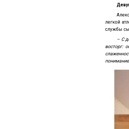
Деву
Алек
легкой ат
службы сы
– С д
восторг: 
слаженнос
понимание,