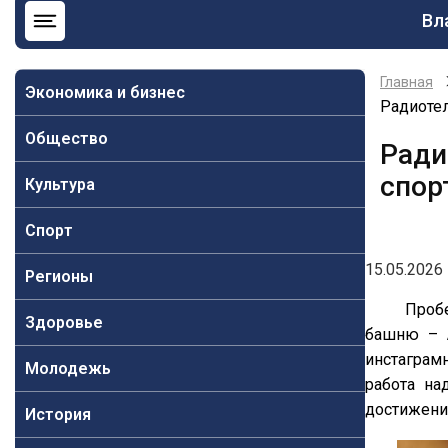
Ос
Вл
на
Главная
Экономика и бизнес
Радиотел
Общество
Ради
спор
Культура
Спорт
15.05.2026 
Регионы
Пробе
Здоровье
башню –
инстаграм
Молодежь
работа на
достижени
История