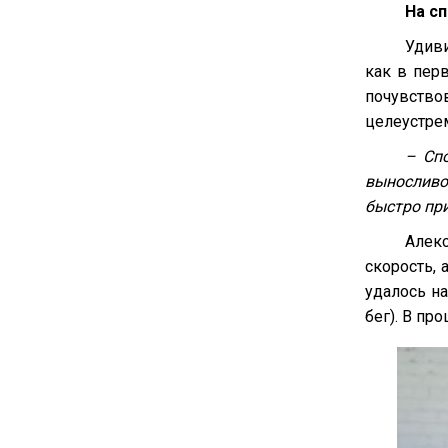
На сп
Удиви
как в пер
почувство
целеустре
– Спо
выносливо
быстро при
Алек
скорость, 
удалось на
бег). В пр