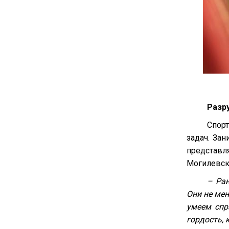
Разр
Спорт
задач. Зан
представл
Могилевск
– Ран
Они не мен
умеем спр
гордость, 