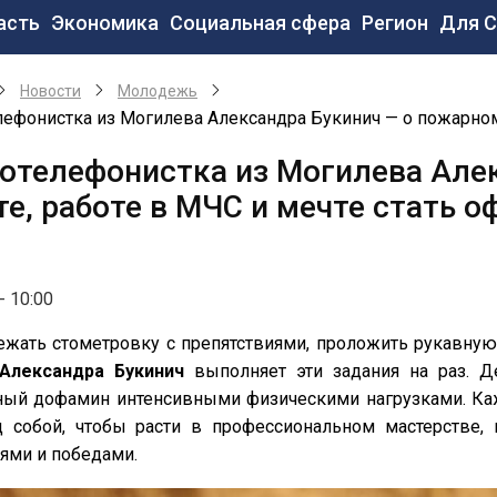
новная
асть
Экономика
Социальная сфера
Регион
Для 
вигация
Новости
Молодежь
ефонистка из Могилева Александра Букинич — о пожарном 
отелефонистка из Могилева Але
те, работе в МЧС и мечте стать 
- 10:00
жать стометровку с препятствиями, проложить рукавную
Александра Букинич
выполняет эти задания на раз. 
ный дофамин интенсивными физическими нагрузками. Каж
д собой, чтобы расти в профессиональном мастерстве,
ями и победами.