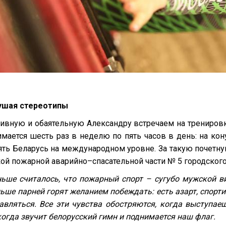
ушая стереотипы
ивную и обаятельную Александру встречаем на трениров
имается шесть раз в неделю по пять часов в день: на ко
ять Беларусь на международном уровне. За такую почетну
ой пожарной аварийно–спасательной части № 5 городского
ьше считалось, что пожарный спорт – сугубо мужской в
ьше парней горят желанием побеждать: есть азарт, спорт
авляться. Все эти чувства обостряются, когда выступае
когда звучит белорусский гимн и поднимается наш флаг.