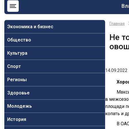
Ос
Вл
на
Главная
Экономика и бизнес
Не т
Общество
овощ
Культура
Спорт
14.09.2022 
Регионы
Хоро
Макси
Здоровье
в межсезо
Молодежь
площади по
копать и д
История
В ОАО