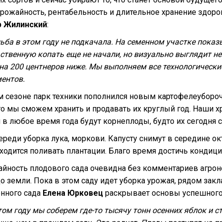
рожайность, рентабельность и длительное хранение здоро
р Жилинский
:
ьба в этом году не подкачала. На семенном участке показ
твенную копать еще не начали, но визуально выглядит не
 на 200 центнеров ниже. Мы выполняем все технологическ
ентов.
м сезоне парк техники пополнился новым картофелеуборо
то мы сможем хранить и продавать их круглый год. Наши х
 в любое время года будут корнеплоды, будто их сегодня с
ереди уборка лука, моркови. Капусту снимут в середине ок
ходится поливать плантации. Благо время достичь кондици
йность плодового сада очевидна без комментариев агрон
 земли. Пока в этом саду идет уборка урожая, рядом зак
нного сада
Елена Юрковец
раскрывает основы успешного 
том году мы соберем где-то тысячу тонн осенних яблок и 