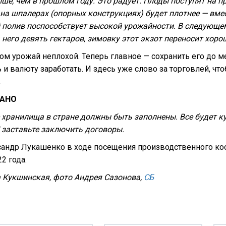
ше, чем в прошлом году. Это радует. Плоды поступят на пр
на шпалерах (опорных конструкциях) будет плотнее — вмес
 полив поспособствует высокой урожайности. В следующе
 него девять гектаров, зимовку этот экзот переносит хоро
ом урожай неплохой. Теперь главное — сохранить его до 
 и валюту заработать. И здесь уже слово за торговлей, ч
.
ЗАНО
 хранилища в стране должны быть заполнены. Все будет к
 заставьте заключить договоры.
андр Лукашенко в ходе посещения производственного кооп
22 года.
 Кукшинская, фото Андрея Сазонова,
СБ