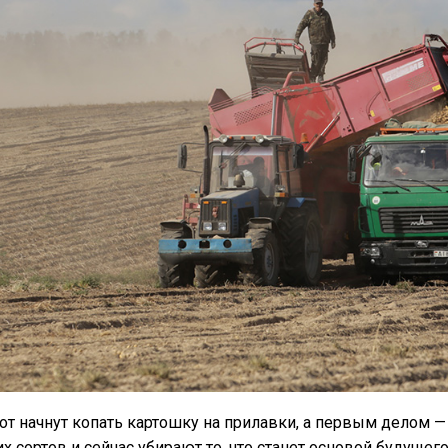
от начнут копать картошку на прилавки, а первым делом —
х сортов и сейчас убирают то, что станет основой будуще