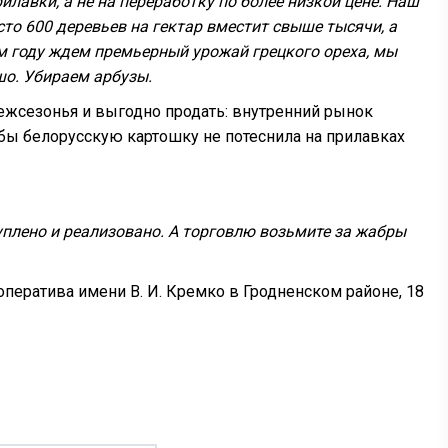
илавки, а не на переработку по более низкой цене. Наш
то 600 деревьев на гектар вместит свыше тысячи, а
м году ждем премьерный урожай грецкого ореха, мы
шо. Убираем арбузы.
межсезонья и выгодно продать: внутренний рынок
тобы белорусскую картошку не потеснила на прилавках
уплено и реализовано. А торговлю возьмите за жабры
ератива имени В. И. Кремко в Гродненском районе, 18