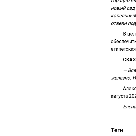
гораздо вы
новый сад 
капельный
отвели под
В цел
обеспечить
египетская
СКА
— Все
железно. И
Алекс
августа 20
Елена
Теги