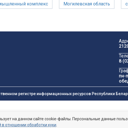
мышленный комплекс
Могилевская область
с
Адр
212
Тел
8 (0
Гра
пн-п
обе
ственном регистре информационных ресурсов Республики Беларус
ьзует на данном сайте cookie-файлы. Персональные данные поль
 в отношении обработки куки
.