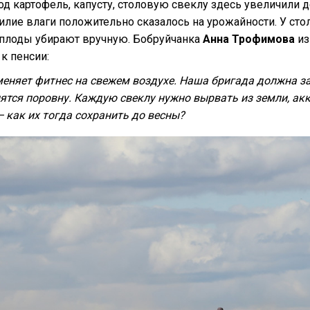
д картофель, капусту, столовую свеклу здесь увеличили д
илие влаги положительно сказалось на урожайности. У ст
еплоды убирают вручную. Бобруйчанка
Анна Трофимова
из
к пенсии:
еняет фитнес на свежем воздухе. Наша бригада должна за
ятся поровну. Каждую свеклу нужно вырвать из земли, ак
 как их тогда сохранить до весны?