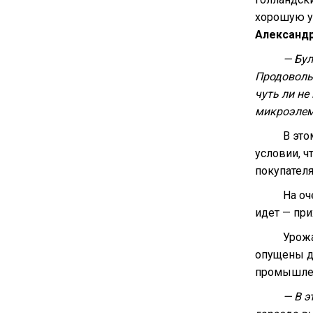
хорошую у
Александ
— Бул
Продовольс
чуть ли не
микроэлем
В это
условии, ч
покупателя
На оч
идет — при
Урожа
опущены до
промышле
— В э