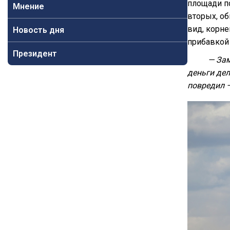
площади по
Мнение
вторых, об
вид, корн
Новость дня
прибавкой 
Президент
— Зам
деньги дел
повредил —