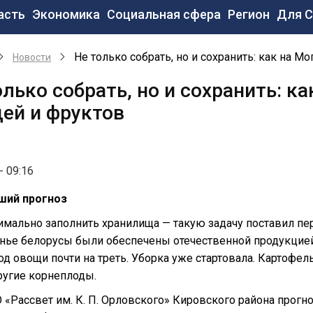
новная
асть
Экономика
Социальная сфера
Регион
Для 
вигация
Не только собрать, но и сохранить: как на 
Новости
олько собрать, но и сохранить: к
ей и фруктов
- 09:16
ший прогноз
мально заполнить хранилища — такую задачу поставил п
нье белорусы были обеспечены отечественной продукцией.
д овощи почти на треть. Уборка уже стартовала. Картофел
ругие корнеплоды.
 «Рассвет им. К. П. Орловского» Кировского района прогн