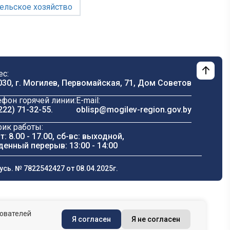
ельское хозяйство
ес:
030, г. Могилев, Первомайская, 71, Дом Cоветов
ефон горячей линии:
E-mail:
222) 71-32-55
.
oblisp@mogilev-region.gov.by
фик работы:
т: 8.00 - 17.00, сб-вс: выходной,
денный перерыв: 13:00 - 14:00
ь. № 7822542427 от 08.04.2025г.
зователей
Я согласен
Я не согласен