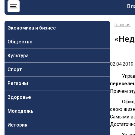
Ос
Вл
на
Главная
Экономика и бизнес
«Нед
Общество
Культура
02.04.2019 
Спорт
Управ
Регионы
переселе
Причем эту
Здоровье
Офици
свою жизнь
Молодежь
Самыми во
Достаточн
История
За ко