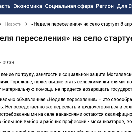
новная
асть
Экономика
Социальная сфера
Регион
Для 
вигация
«Неделя переселения» на село стартует 8 ап
Новости
еля переселения» на село старту
- 09:38
ление по труду, занятости и социальной защите Могилевс
ния»
. Горожане, пожелавшие стать сельскими жителями, пол
 материальную помощь не придется возвращать государств
ально объявленная «Неделя переселения» – это своеобразн
. Непосредственно же переехать и трудоустроиться в сел
стребованными на селе вакансиями остаются квалифициро
о большой выбор и рабочих профессий - механизаторов, в
нсультацией все желающие могут обращаться в управление