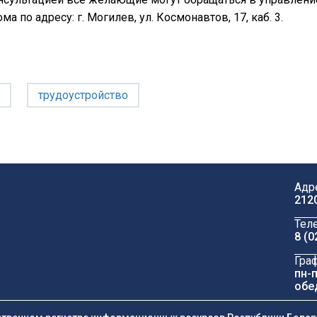
ма по адресу: г. Могилев, ул. Космонавтов, 17, каб. 3.
трудоустройство
Адр
212
Тел
8 (0
Гра
пн-п
обе