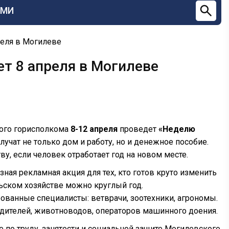
СМИ
реля в Могилеве
ет 8 апреля в Могилеве
кого горисполкома
8-12 апреля
проведет
«Неделю
учат не только дом и работу, но и денежное пособие.
у, если человек отработает год на новом месте.
ая рекламная акция для тех, кто готов круто изменить
ьском хозяйстве можно круглый год.
ванные специалисты: ветврачи, зоотехники, агрономы.
одителей, животноводов, операторов машинного доения.
 по труду, занятости и социальной защите Могилевского