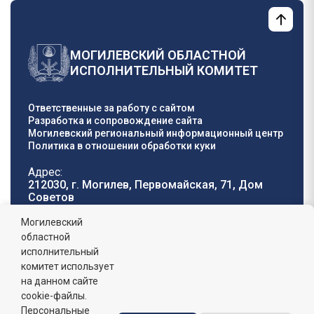
МОГИЛЕВСКИЙ ОБЛАСТНОЙ
ИСПОЛНИТЕЛЬНЫЙ КОМИТЕТ
Ответственные за работу с сайтом
Разработка и сопровождение сайта
Могилевский региональный информационный центр
Политика в отношении обработки куки
Адрес:
212030, г. Могилев, Первомайская, 71, Дом
Cоветов
Телефон горячей
E-mail:
Могилевский
линии:
oblisp@mogilev-
областной
8 (0222) 71-32-55
.
region.gov.by
исполнительный
комитет использует
График работы:
на данном сайте
пн-пт: 8.00 - 17.00, сб-вс: выходной,
обеденный перерыв: 13:00 - 14:00
cookie-файлы.
Персональные