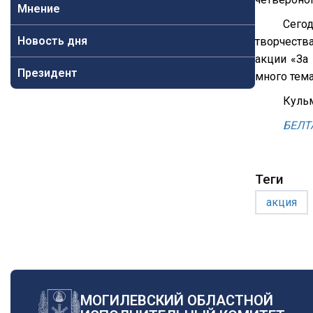
Мнение
Сего
Новость дня
творчеств
акции «За
Президент
много тема
Кульм
БЕЛТ
Теги
акция
МОГИЛЕВСКИЙ ОБЛАСТНОЙ