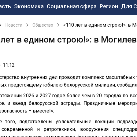
новная
асть
Экономика
Социальная сфера
Регион
Для 
вигация
«110 лет в едином строю!»: в 
Новости
Общество
 лет в едином строю!»: в Могиле
- 11:12
терство внутренних дел проводит комплекс масштабных 
ых предстоящему юбилею белорусской милиции, сообщил
отяжении 2026 и 2027 годов более чем в 20 городах по вс
ов и звезд белорусской эстрады. Праздничные меропри
зопасность – вместе!».
е того, подготовлены увлекательные локации подразд
 современной и ретротехники, вооружения спецподра
гими напарниками, тематические фотозоны, ростовые кукл