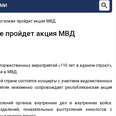
СМИ
Могилеве пройдет акция МВД
ве пройдет акция МВД
торжественных мероприятий «110 лет в едином строю!»,
и в МВД.
ей стране состоятся концерты с участием ведомственных
ятия неизменно сопровождает республиканская акция
елений органов внутренних дел и внутренних войск:
зделений, показательные выступления кинологов с
ы и многое другое.