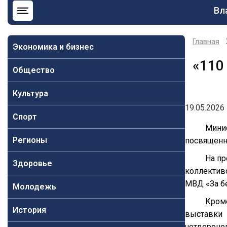
Ос
Вл
на
Главная
Экономика и бизнес
«110
Общество
Культура
19.05.2026 
Спорт
Минис
Регионы
посвященн
На пр
Здоровье
коллектив
МВД «За бе
Молодежь
Кром
История
выставки
четвероно