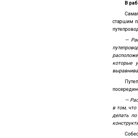
В ра
Самая
старшим п
путепрово
— Ра
путепрово
расположе
которые у
выравнива
Путе
посередине
— Рас
в том, что
делать по
конструкти
Собес