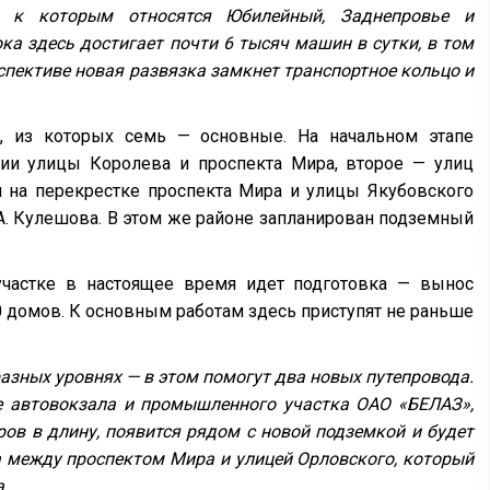
, к которым относятся Юбилейный, Заднепровье и
а здесь достигает почти 6 тысяч машин в сутки, в том
рспективе новая развязка замкнет транспортное кольцо и
й, из которых семь — основные. На начальном этапе
нии улицы Королева и проспекта Мира, второе — улиц
я на перекрестке проспекта Мира и улицы Якубовского
 А. Кулешова. В этом же районе запланирован подземный
участке в настоящее время идет подготовка — вынос
0 домов. К основным работам здесь приступят не раньше
азных уровнях — в этом помогут два новых путепровода.
е автовокзала и промышленного участка ОАО «БЕЛАЗ»,
ов в длину, появится рядом с новой подземкой и будет
а между проспектом Мира и улицей Орловского, который
.