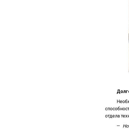
Долг
Необх
способнос
отдела тех
—
Но