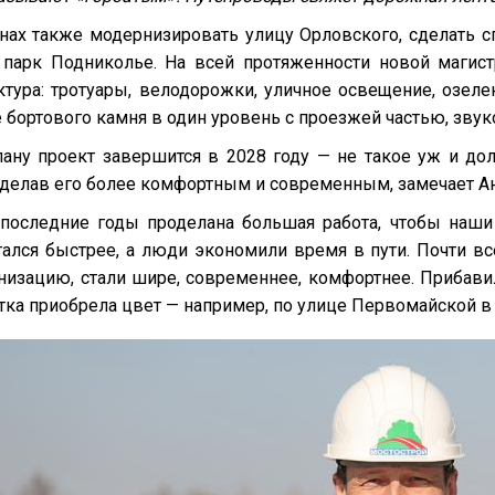
нах также модернизировать улицу Орловского, сделать 
 парк Подниколье. На всей протяженности новой магис
ктура: тротуары, велодорожки, уличное освещение, озеле
бортового камня в один уровень с проезжей частью, звук
ану проект завершится в 2028 году — не такое уж и до
сделав его более комфортным и современным, замечает А
 последние годы проделана большая работа, чтобы наши
гался быстрее, а люди экономили время в пути. Почти 
низацию, стали шире, современнее, комфортнее. Прибавил
тка приобрела цвет — например, по улице Первомайской в