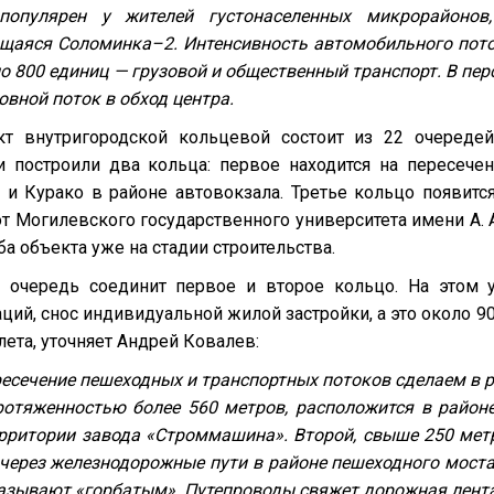
популярен у жителей густонаселенных микрорайонов
щаяся Соломинка–2. Интенсивность автомобильного поток
о 800 единиц — грузовой и общественный транспорт. В пе
овной поток в обход центра.
кт внутригородской кольцевой состоит из 22 очереде
и построили два кольца: первое находится на пересече
 и Курако в районе автовокзала. Третье кольцо появитс
от Могилевского государственного университета имени А.
ба объекта уже на стадии строительства.
я очередь соединит первое и второе кольцо. На этом 
ий, снос индивидуальной жилой застройки, а это около 9
ета, уточняет Андрей Ковалев:
есечение пешеходных и транспортных потоков сделаем в р
ротяженностью более 560 метров, расположится в район
рритории завода «Строммашина». Второй, свыше 250 метр
 через железнодорожные пути в районе пешеходного мост
называют «горбатым». Путепроводы свяжет дорожная лента