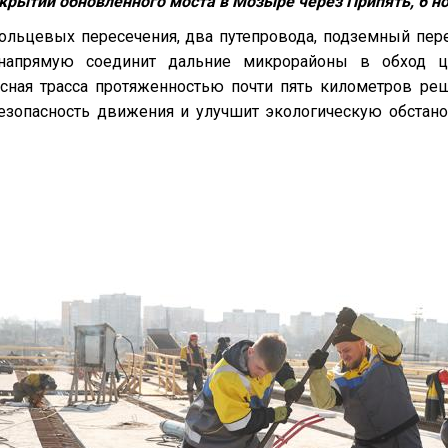
крытии обновленного моста в Мозыре через Припять, 6 но
ольцевых пересечения, два путепровода, подземный пер
 напрямую соединит дальние микрорайоны в обход це
сная трасса протяженностью почти пять километров реши
езопасность движения и улучшит экологическую обстанов