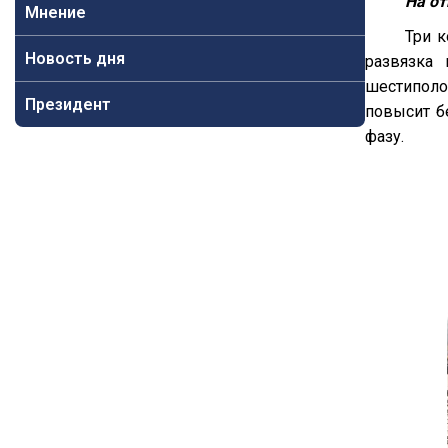
На от
Мнение
Три к
Новость дня
развязка
шестиполо
Президент
повысит б
фазу.