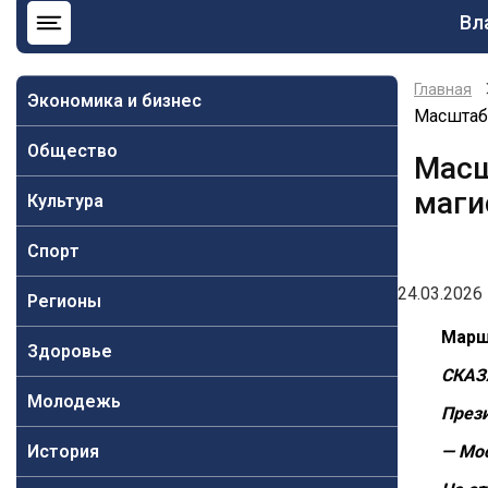
Ос
Вл
на
Главная
Экономика и бизнес
Масштабн
Общество
Масш
маги
Культура
Спорт
24.03.2026 
Регионы
Марш
Здоровье
СКАЗ
Молодежь
През
История
— Мос