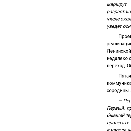
маршрут 
разрастаю
числе окол
уведет осн
Прое
реализаци
Ленинской
недалеко 
переход. О
Пята
коммуникац
середины л
— Пер
Первый, п
бывшей те
пролегать
в народе 