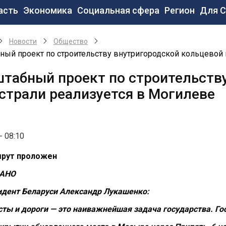
новная
асть
Экономика
Социальная сфера
Регион
Для 
вигация
Новости
Общество
ый проект по строительству внутригородской кольцевой 
табный проект по строительств
страли реализуется в Могилеве
- 08:10
рут проложен
АНО
идент Беларуси Александр Лукашенко:
ты и дороги — это наиважнейшая задача государства. Г