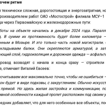
бочем ритме
 технически сложная, дорогостоящая и энергозатратная, н
роизводителем работ ОАО «Мостострой» филиала МСУ–1
да через Первомайскую и железнодорожные пути:
боты на объекте начались в декабре 2024 года. Парал
д. В сумме их протяженность будет более километра
нным в Мозыре. И это только часть новой магистрали. 
кладываем балки. Они скрепляются арматурой, а зат
ющий слой, гидроизоляция и дорожная одежда — асфальто
провод возводят с начала и конца сразу — строители 
, отмечает Виталий Евсеев:
считываем все максимально точно, чтобы не ошибиться —
 он будет в виде подковы, с закруглением. Обычно искус
 прямой. Но здесь жилая застройка и коммуникации, по
вной особенности каждый пролет расположен под своим уг
едник добавляет, что для него особенные все объекты, п