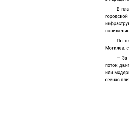
В пла
городской
инфрастру
понижение 
По пл
Могилев, 
— За
поток дви
или модер
сейчас пли