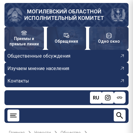
Перейти
к
МОГИЛЕВСКИЙ ОБЛАСТНОЙ
ИСПОЛНИТЕЛЬНЫЙ КОМИТЕТ
основному
содержанию
Приемы и
Обращения
Одно окно
прямые линии
Общественные обсуждения
Изучаем мнение населения
Контакты
RU
Главная
Новости
Общество