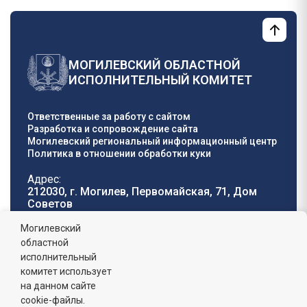
МОГИЛЕВСКИЙ ОБЛАСТНОЙ
ИСПОЛНИТЕЛЬНЫЙ КОМИТЕТ
Ответственные за работу с сайтом
Разработка и сопровождение сайта
Могилевский региональный информационный центр
Политика в отношении обработки куки
Адрес:
212030, г. Могилев, Первомайская, 71, Дом
Cоветов
Телефон горячей
E-mail:
Могилевский
линии:
oblisp@mogilev-
областной
8 (0222) 71-32-55
.
region.gov.by
исполнительный
комитет использует
График работы:
на данном сайте
пн-пт: 8.00 - 17.00, сб-вс: выходной,
обеденный перерыв: 13:00 - 14:00
cookie-файлы.