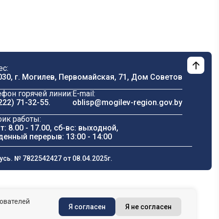
ес:
030, г. Могилев, Первомайская, 71, Дом Cоветов
ефон горячей линии:
E-mail:
222) 71-32-55
.
oblisp@mogilev-region.gov.by
фик работы:
т: 8.00 - 17.00, сб-вс: выходной,
денный перерыв: 13:00 - 14:00
ь. № 7822542427 от 08.04.2025г.
зователей
Я согласен
Я не согласен