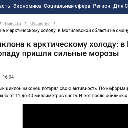
новная
асть
Экономика
Социальная сфера
Регион
Для 
вигация
Новости
Общество
на к арктическому холоду: в Могилевской области на сме
иклона к арктическому холоду: в
опаду пришли сильные морозы
- 16:04
 циклон наконец потерял свою активность. По информаци
ало от 11 до 40 миллиметров снега. И вот после обильны