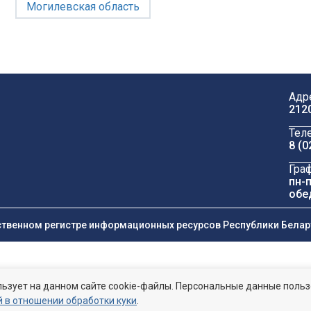
Могилевская область
Адр
212
Тел
8 (0
Гра
пн-п
обе
ственном регистре информационных ресурсов Республики Беларус
ьзует на данном сайте cookie-файлы. Персональные данные поль
 в отношении обработки куки
.