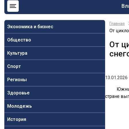
Ос
Вл
на
Главная
Экономика и бизнес
От цикло
Общество
От ц
снег
Культура
Спорт
13.01.2026 
Регионы
Южный
Здоровье
стране вып
Молодежь
История