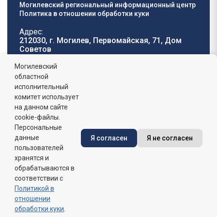
Могилевский региональный информационный центр
Политика в отношении обработки куки
Адрес:
212030, г. Могилев, Первомайская, 71, Дом
Cоветов
Телефон горячей
E-mail:
Могилевский
линии:
oblisp@mogilev-
областной
8 (0222) 71-32-55
.
region.gov.by
исполнительный
комитет использует
График работы:
на данном сайте
пн-пт: 8.00 - 17.00, сб-вс: выходной,
обеденный перерыв: 13:00 - 14:00
cookie-файлы.
Персональные
данные
Я согласен
Я не согласен
Сайт зарегистрирован в Государственном регистре
информационных ресурсов Республики Беларусь. №
пользователей
7822542427 от 08.04.2025г.
хранятся и
обрабатываются в
соответствии с
Политикой в
отношении
обработки куки
.