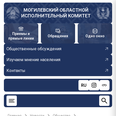
Перейти
к
МОГИЛЕВСКИЙ ОБЛАСТНОЙ
ИСПОЛНИТЕЛЬНЫЙ КОМИТЕТ
основному
содержанию
Приемы и
Обращения
Одно окно
прямые линии
Общественные обсуждения
Изучаем мнение населения
Контакты
RU
Главная
Новости
Общество