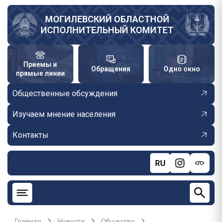
Перейти
к
МОГИЛЕВСКИЙ ОБЛАСТНОЙ
ИСПОЛНИТЕЛЬНЫЙ КОМИТЕТ
основному
содержанию
Приемы и
Обращения
Одно окно
прямые линии
Общественные обсуждения
Изучаем мнение населения
Контакты
RU
Главная
Новости
Общество