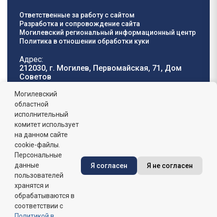
Ответственные за работу с сайтом
Разработка и сопровождение сайта
Могилевский региональный информационный центр
Политика в отношении обработки куки
Адрес:
212030, г. Могилев, Первомайская, 71, Дом
Cоветов
Телефон горячей
E-mail:
Могилевский
линии:
oblisp@mogilev-
областной
8 (0222) 71-32-55
.
region.gov.by
исполнительный
комитет использует
График работы:
на данном сайте
пн-пт: 8.00 - 17.00, сб-вс: выходной,
обеденный перерыв: 13:00 - 14:00
cookie-файлы.
Персональные
данные
Я согласен
Я не согласен
Сайт зарегистрирован в Государственном регистре
информационных ресурсов Республики Беларусь. №
пользователей
7822542427 от 08.04.2025г.
хранятся и
обрабатываются в
соответствии с
Политикой в