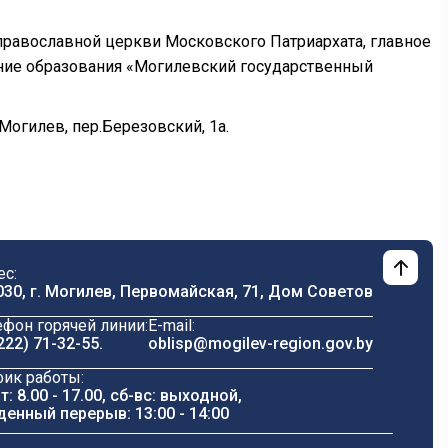
равославной церкви Московского Патриархата, главное
ние образования «Могилевский государственный
 Могилев, пер.Березовский, 1а.
ес:
030, г. Могилев, Первомайская, 71, Дом Cоветов
ефон горячей линии:
E-mail:
222) 71-32-55
.
oblisp@mogilev-region.gov.by
фик работы:
т: 8.00 - 17.00, сб-вс: выходной,
денный перерыв: 13:00 - 14:00