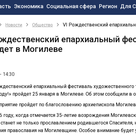
новная
асть
Экономика
Социальная сфера
Регион
Для 
вигация
VI Рождественский епархиаль
Новости
Общество
ождественский епархиальный фе
дет в Могилеве
- 14:30
ждественский епархиальный фестиваль художественного 
оду!» пройдет 25 января в Могилеве. Об этом сообщили в
риятие пройдет по благословению архиепископа Могилев
6 году, когда отмечается 35-летие возрождения Могилевс
станет не только прославлением родившегося Спасителя, н
ия православия на Могилевщине. Особое внимание будет 