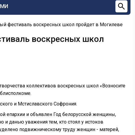
СМИ
ный фестиваль воскресных школ пройдет в Могилеве
стиваль воскресных школ
творчества коллективов воскресных школ «Возносите
 облисполкоме.
ского и Мстиславского Софрония.
кой епархии и объявлен Год белорусской женщины,
о и данью уважения тем, кто стоял у истоков
уделено подвижническому труду женщин - матерей,