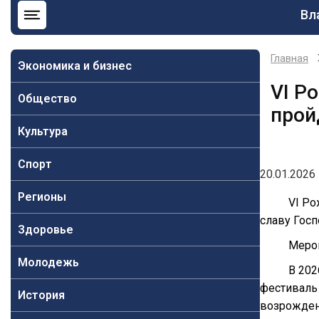
Ос
Вл
на
Главная
Экономика и бизнес
VI Р
Общество
прой
Культура
Спорт
20.01.2026 
Регионы
VI Ро
славу Госп
Здоровье
Мероп
Молодежь
В 202
фестиваль 
История
возрожден