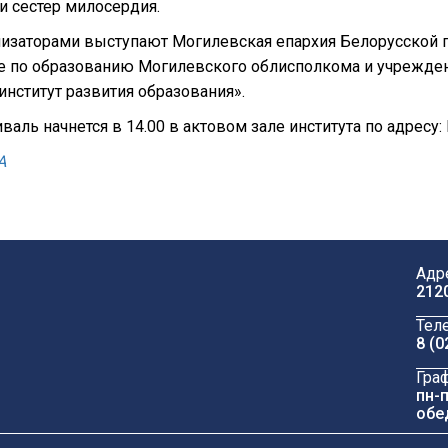
и сестер милосердия.
изаторами выступают Могилевская епархия Белорусской п
е по образованию Могилевского облисполкома и учрежде
институт развития образования».
валь начнется в 14.00 в актовом зале института по адресу:
А
Адр
212
Тел
8 (0
Гра
пн-п
обе