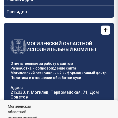
Президент
МОГИЛЕВСКИЙ ОБЛАСТНОЙ
ИСПОЛНИТЕЛЬНЫЙ КОМИТЕТ
Ответственные за работу с сайтом
Разработка и сопровождение сайта
Могилевский региональный информационный центр
Политика в отношении обработки куки
Адрес:
212030, г. Могилев, Первомайская, 71, Дом
Cоветов
Телефон горячей
E-mail:
Могилевский
линии:
oblisp@mogilev-
областной
8 (0222) 71-32-55
.
region.gov.by
исполнительный