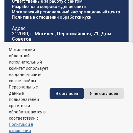
Ответственные за работу с сайтом
Разработка и сопровождение сайта
Могилевский региональный информационный центр
Политика в отношении обработки куки
Адрес:
212030, г. Могилев, Первомайская, 71, Дом
Cоветов
Телефон горячей
E-mail:
Могилевский
линии:
oblisp@mogilev-
областной
8 (0222) 71-32-55
.
region.gov.by
исполнительный
комитет использует
График работы:
на данном сайте
пн-пт: 8.00 - 17.00, сб-вс: выходной,
обеденный перерыв: 13:00 - 14:00
cookie-файлы.
Персональные
данные
Я согласен
Я не согласен
Сайт зарегистрирован в Государственном регистре
информационных ресурсов Республики Беларусь. №
пользователей
7822542427 от 08.04.2025г.
хранятся и
обрабатываются в
соответствии с
Политикой в
отношении