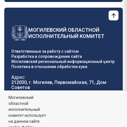
МОГИЛЕВСКИЙ ОБЛАСТНОЙ
ИСПОЛНИТЕЛЬНЫЙ КОМИТЕТ
Ответственные за работу с сайтом
Разработка и сопровождение сайта
Могилевский региональный информационный центр
Политика в отношении обработки куки
Адрес:
212030, г. Могилев, Первомайская, 71, Дом
Cоветов
Телефон горячей
E-mail:
Могилевский
линии:
oblisp@mogilev-
областной
8 (0222) 71-32-55
.
region.gov.by
исполнительный
комитет использует
График работы:
на данном сайте
пн-пт: 8.00 - 17.00, сб-вс: выходной,