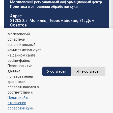
Могилевский региональный информационный центр
Политика в отношении обработки куки
Адрес:
212030, г. Могилев, Первомайская, 71, Дом
Cоветов
Телефон горячей
E-mail:
Могилевский
линии:
oblisp@mogilev-
областной
8 (0222) 71-32-55
.
region.gov.by
исполнительный
комитет использует
График работы:
на данном сайте
пн-пт: 8.00 - 17.00, сб-вс: выходной,
обеденный перерыв: 13:00 - 14:00
cookie-файлы.
Персональные
данные
Я согласен
Я не согласен
Сайт зарегистрирован в Государственном регистре
информационных ресурсов Республики Беларусь. №
пользователей
7822542427 от 08.04.2025г.
хранятся и
обрабатываются в
соответствии с
Политикой в
отношении
обработки куки
.