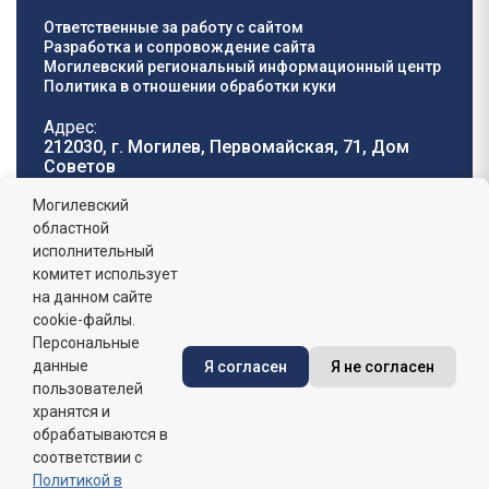
Ответственные за работу с сайтом
Разработка и сопровождение сайта
Могилевский региональный информационный центр
Политика в отношении обработки куки
Адрес:
212030, г. Могилев, Первомайская, 71, Дом
Cоветов
Телефон горячей
E-mail:
Могилевский
линии:
oblisp@mogilev-
областной
8 (0222) 71-32-55
.
region.gov.by
исполнительный
комитет использует
График работы:
на данном сайте
пн-пт: 8.00 - 17.00, сб-вс: выходной,
обеденный перерыв: 13:00 - 14:00
cookie-файлы.
Персональные
данные
Я согласен
Я не согласен
Сайт зарегистрирован в Государственном регистре
информационных ресурсов Республики Беларусь. №
пользователей
7822542427 от 08.04.2025г.
хранятся и
обрабатываются в
соответствии с
Политикой в