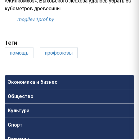
«Жилкомхоз», Быховского лесхоза удалось убрать 50
кубометров древесины.
mogilev.1prof.by
Теги
помощь
профсоюзы
Экономика и бизнес
Общество
Культура
Спорт