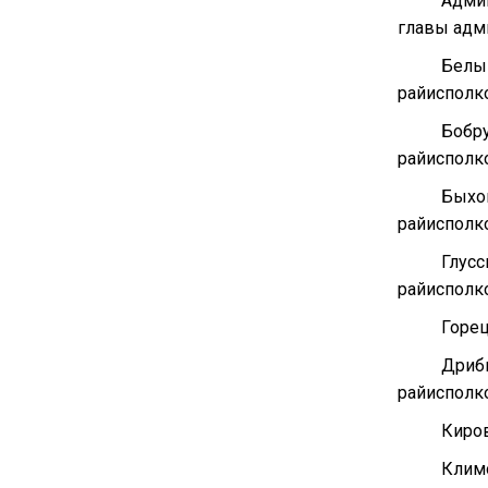
Админ
главы адм
Белы
райисполко
Бобр
райисполко
Быхо
райисполко
Глусс
райисполко
Горе
Дриб
райисполко
Киро
Клим