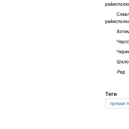
райисполко
Слав
райисполко
Хоти
Чаус
Чери
Шкло
Ред
.
Теги
прямая 