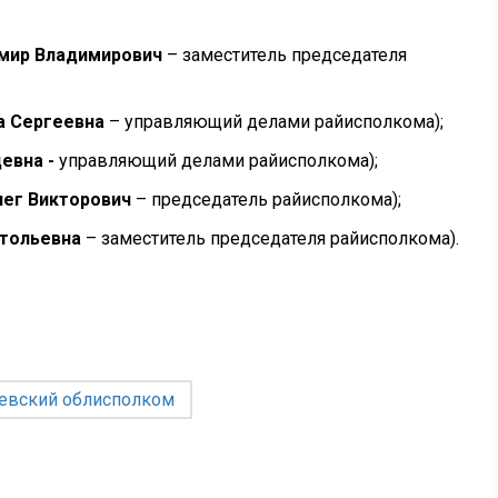
мир Владимирович
– заместитель председателя
а Сергеевна
– управляющий делами райисполкома);
евна -
управляющий делами райисполкома);
ег Викторович
– председатель райисполкома);
атольевна
– заместитель председателя райисполкома).
евский облисполком