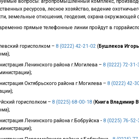
уемые вопросы: агропромышленный комплекс, производст
твенных ресурсов, лесное хозяйство, ведение охотничьег
сти, земельные отношения, геодезия, охрана окружающей 
ременно прямые телефонные линии пройдут в горрайиспо
левский горисполком –
8 (0222) 42-21-02
(
Бушлеков Игорь
ма);
истрация Ленинского района г.Могилева –
8 (0222) 72-31-
министрации);
истрация Октябрьского района г.Могилева –
8 (0222) 42-3
ации);
уйский горисполком –
8 (0225) 68-00-18
(
Книга Владимир 
ма);
истрация Ленинского района г.Бобруйска -
8 (0225) 76-52-
министрации);