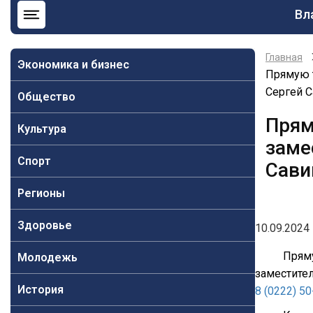
Ос
Вл
на
Главная
Экономика и бизнес
Прямую 
Сергей 
Общество
Прям
Культура
заме
Спорт
Сави
Регионы
Здоровье
10.09.2024 
Прям
Молодежь
заместите
История
8 (0222) 5