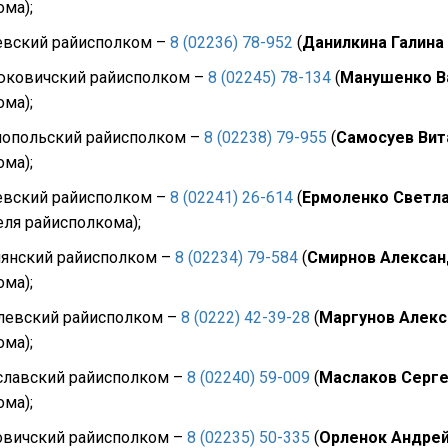
ма);
евский райисполком –
8 (02236) 78-952
(
Данилкина Галина
юковичский райисполком –
8 (02245) 78-134
(
Манушенко В
ма);
нопольский райисполком –
8 (02238) 79-955
(
Самосуев Вит
ма);
евский райисполком –
8 (02241) 26-614
(
Ермоленко Светла
ля райисполкома);
лянский райисполком –
8 (02234) 79-584
(
Смирнов Алексан
ма);
левский райисполком –
8 (0222) 42-39-28
(
Маргунов Алекс
ма);
славский райисполком –
8 (02240) 59-009
(
Маслаков Серг
ма);
овичский райисполком –
8 (02235) 50-335
(
Орленок Андре