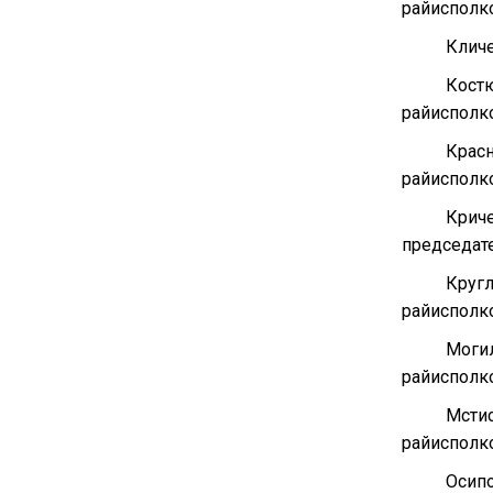
райисполко
Клич
Кост
райисполко
Крас
райисполко
Крич
председате
Круг
райисполко
Моги
райисполко
Мсти
райисполко
Осип