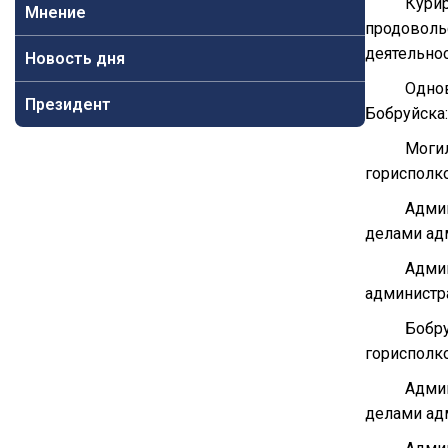
Курир
Мнение
продовольс
деятельно
Новость дня
Однов
Президент
Бобруйска:
Моги
горисполко
Админ
делами ад
Админ
администр
Бобр
горисполко
Админ
делами ад