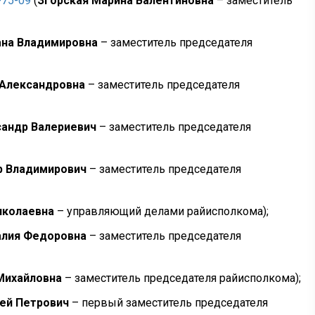
-75-09
(
Згорская Марина Валентиновна
– заместитель
ана Владимировна
– заместитель председателя
 Александровна
– заместитель председателя
андр Валериевич
– заместитель председателя
р Владимирович
– заместитель председателя
иколаевна
– управляющий делами райисполкома);
алия Федоровна
– заместитель председателя
Михайловна
– заместитель председателя райисполкома);
ей Петрович
– первый заместитель председателя