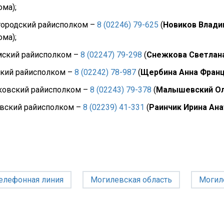
ма);
городский райисполком –
8 (02246) 79-625
(
Новиков Влади
ма);
мский райисполком –
8 (02247) 79-298
(
Снежкова Светлан
ский райисполком –
8 (02242) 78-987
(
Щербина Анна Франц
ковский райисполком –
8 (02243) 79-378
(
Малышевский Ол
вский райисполком –
8 (02239) 41-331
(
Раинчик Ирина Ан
телефонная линия
Могилевская область
Могил