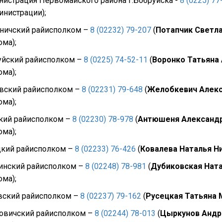
истрация Первомайского района г.Бобруйска -
8 (0225) 77
инистрации);
ничский райисполком –
8 (02232) 79-207
(
Потапчик Светл
ма);
уйский райисполком –
8 (0225) 74-52-11
(
Воронко Татьяна
ма);
вский райисполком –
8 (02231) 79-648
(
Желобкевич Алекс
ма);
кий райисполком –
8 (02230) 78-978
(
Антюшеня Александ
ма);
цкий райисполком –
8 (02233) 76-426
(
Ковалева Наталья Н
инский райисполком –
8 (02248) 78-981
(
Дубиковская Нат
ма);
вский райисполком –
8 (02237) 79-162
(
Русецкая Татьяна 
овичский райисполком –
8 (02244) 78-013
(
Цыркунов Андр