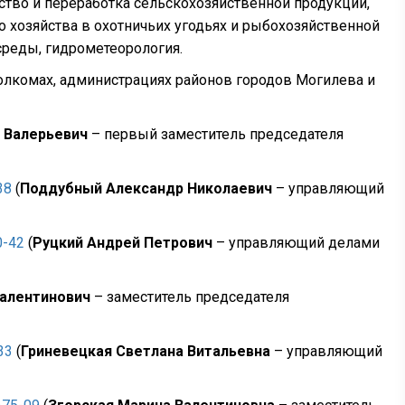
во и переработка сельскохозяйственной продукции,
о хозяйства в охотничьих угодьях и рыбохозяйственной
среды, гидрометеорология.
лкомах, администрациях районов городов Могилева и
 Валерьевич
– первый заместитель председателя
38
(
Поддубный Александр Николаевич
– управляющий
0-42
(
Руцкий Андрей Петрович
– управляющий делами
Валентинович
– заместитель председателя
33
(
Гриневецкая Светлана Витальевна
– управляющий