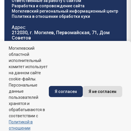
Ответственные за работу с сайтом
Разработка и сопровождение сайта
Могилевский региональный информационный центр
Политика в отношении обработки куки
Адрес:
212030, г. Могилев, Первомайская, 71, Дом
Cоветов
Телефон горячей
E-mail:
Могилевский
линии:
oblisp@mogilev-
областной
8 (0222) 71-32-55
.
region.gov.by
исполнительный
комитет использует
График работы:
на данном сайте
пн-пт: 8.00 - 17.00, сб-вс: выходной,
обеденный перерыв: 13:00 - 14:00
cookie-файлы.
Персональные
данные
Я согласен
Я не согласен
Сайт зарегистрирован в Государственном регистре
информационных ресурсов Республики Беларусь. №
пользователей
7822542427 от 08.04.2025г.
хранятся и
обрабатываются в
соответствии с
Политикой в
отношении