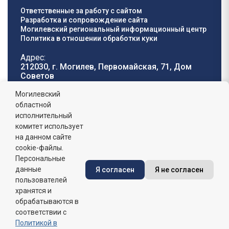
Ответственные за работу с сайтом
Разработка и сопровождение сайта
Могилевский региональный информационный центр
Политика в отношении обработки куки
Адрес:
212030, г. Могилев, Первомайская, 71, Дом
Cоветов
Телефон горячей
E-mail:
Могилевский
линии:
oblisp@mogilev-
областной
8 (0222) 71-32-55
.
region.gov.by
исполнительный
комитет использует
График работы:
на данном сайте
пн-пт: 8.00 - 17.00, сб-вс: выходной,
обеденный перерыв: 13:00 - 14:00
cookie-файлы.
Персональные
данные
Я согласен
Я не согласен
Сайт зарегистрирован в Государственном регистре
информационных ресурсов Республики Беларусь. №
пользователей
7822542427 от 08.04.2025г.
хранятся и
обрабатываются в
соответствии с
Политикой в