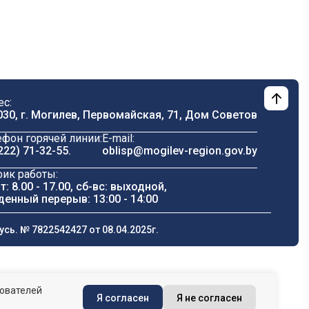
ес:
030, г. Могилев, Первомайская, 71, Дом Cоветов
ефон горячей линии:
E-mail:
222) 71-32-55
.
oblisp@mogilev-region.gov.by
фик работы:
т: 8.00 - 17.00, сб-вс: выходной,
денный перерыв: 13:00 - 14:00
ь. № 7822542427 от 08.04.2025г.
зователей
Я согласен
Я не согласен