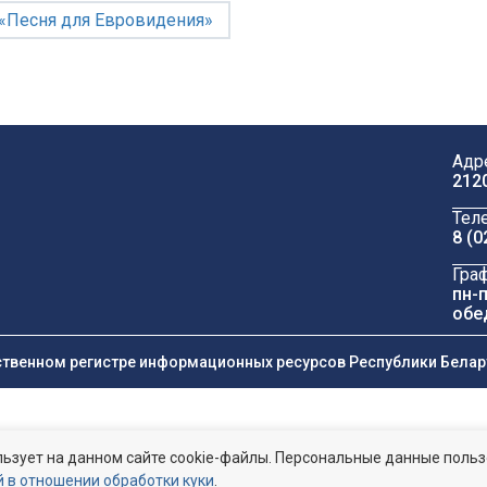
 «Песня для Евровидения»
Адр
212
Тел
8 (0
Гра
пн-п
обе
ственном регистре информационных ресурсов Республики Беларус
ьзует на данном сайте cookie-файлы. Персональные данные поль
 в отношении обработки куки
.