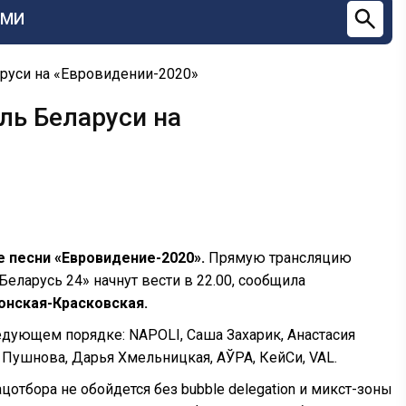
СМИ
аруси на «Евровидении-2020»
ль Беларуси на
е песни «Евровидение-2020».
Прямую трансляцию
еларусь 24» начнут вести в 22.00, сообщила
онская-Красковская.
едующем порядке: NAPOLI, Саша Захарик, Анастасия
 Пушнова, Дарья Хмельницкая, АЎРА, КейСи, VAL.
отбора не обойдется без bubble delegation и микст-зоны