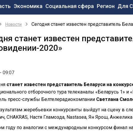
новная
асть
Экономика
Социальная сфера
Регион
Для 
вигация
Сегодня станет известен представитель Бел
Новости
дня станет известен представите
овидении-2020»
- 09:07
дня
станет известен представитель Беларуси на конкурс
ионального отборочного тура телеканалы «Беларусь 1» и «Б
ель пресс-службы Белтелерадиокомпании
Светлана Смол
зультатам жеребьевки конкурсанты выйдут на сцену в сл
, CHAKRAS, Настя Гламозда, Nastasea, Ян Ярош, Анжелика
ом году по аналогии с международным конкурсом финал нац