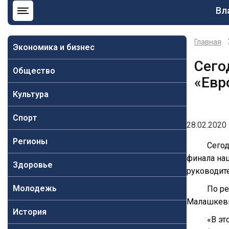
Ос
Вл
на
Главная
Экономика и бизнес
Сего
Общество
«Евр
Культура
Спорт
28.02.2020 
Регионы
Сего
финала нац
Здоровье
руководит
Молодежь
По ре
Малашкевич
История
«В эт