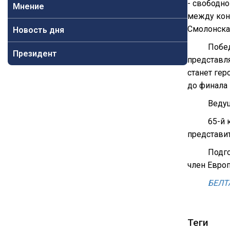
- свободн
Мнение
между конк
Смолонска
Новость дня
Побед
Президент
представля
станет ге
до финала
Ведущ
65-й 
представит
Подго
член Европ
БЕЛТ
Теги