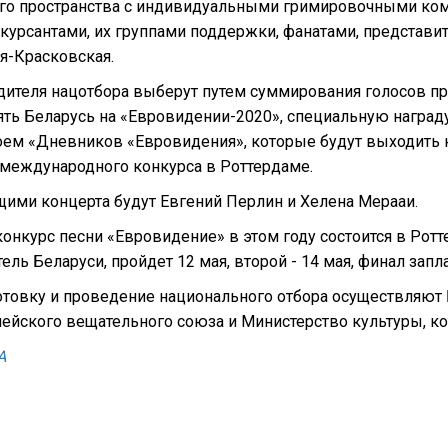
ого пространства с индивидуальными гримировочными к
урсантами, их группами поддержки, фанатами, представит
я-Красковская.
ителя нацотбора выберут путем суммирования голосов пр
ть Беларусь на «Евровидении-2020», специальную награду 
роем «Дневников «Евровидения», которые будут выходить 
 международного конкурса в Роттердаме.
ими концерта будут Евгений Перлин и Хелена Мерааи.
конкурс песни «Евровидение» в этом году состоится в Ро
ель Беларуси, пройдет 12 мая, второй - 14 мая, финал запл
товку и проведение национального отбора осуществляют
ейского вещательного союза и Министерство культуры, ко
А